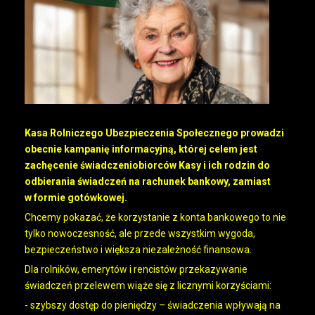
Kasa Rolniczego Ubezpieczenia Społecznego prowadzi
obecnie kampanię informacyjną, której celem jest
zachęcenie świadczeniobiorców Kasy i ich rodzin do
odbierania świadczeń na rachunek bankowy, zamiast
w formie gotówkowej.
Chcemy pokazać, że korzystanie z konta bankowego to nie
tylko nowoczesność, ale przede wszystkim wygoda,
bezpieczeństwo i większa niezależność finansowa.
Dla rolników, emerytów i rencistów przekazywanie
świadczeń przelewem wiąże się z licznymi korzyściami:
- szybszy dostęp do pieniędzy – świadczenia wpływają na