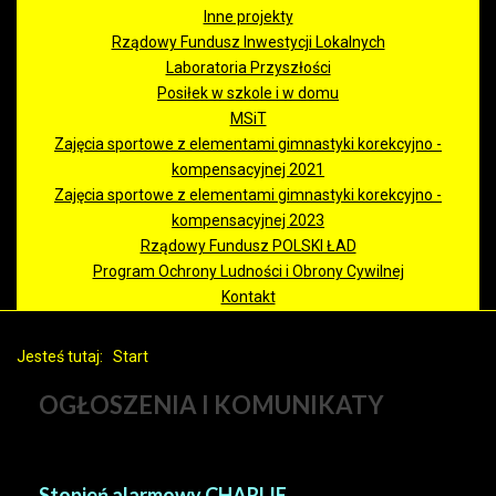
Inne projekty
Rządowy Fundusz Inwestycji Lokalnych
Laboratoria Przyszłości
Posiłek w szkole i w domu
MSiT
Zajęcia sportowe z elementami gimnastyki korekcyjno -
kompensacyjnej 2021
Zajęcia sportowe z elementami gimnastyki korekcyjno -
kompensacyjnej 2023
Rządowy Fundusz POLSKI ŁAD
Program Ochrony Ludności i Obrony Cywilnej
Kontakt
Jesteś tutaj:
Start
OGŁOSZENIA I KOMUNIKATY
Stopień alarmowy CHARLIE