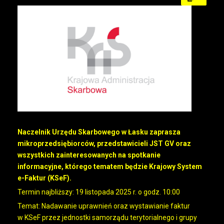
Naczelnik Urzędu Skarbowego w Łasku zaprasza
mikroprzedsiębiorców, przedstawicieli JST GV oraz
wszystkich zainteresowanych na spotkanie
informacyjne, którego tematem będzie Krajowy System
e-Faktur (KSeF).
Termin najbliższy: 19 listopada 2025 r. o godz. 10:00
Temat: Nadawanie uprawnień oraz wystawianie faktur
w KSeF przez jednostki samorządu terytorialnego i grupy