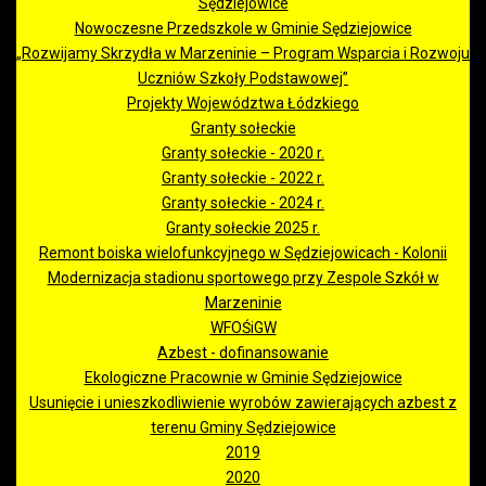
Sędziejowice
Nowoczesne Przedszkole w Gminie Sędziejowice
„Rozwijamy Skrzydła w Marzeninie – Program Wsparcia i Rozwoju
Uczniów Szkoły Podstawowej”
Projekty Województwa Łódzkiego
Granty sołeckie
Granty sołeckie - 2020 r.
Granty sołeckie - 2022 r.
Granty sołeckie - 2024 r.
Granty sołeckie 2025 r.
Remont boiska wielofunkcyjnego w Sędziejowicach - Kolonii
Modernizacja stadionu sportowego przy Zespole Szkół w
Marzeninie
WFOŚiGW
Azbest - dofinansowanie
Ekologiczne Pracownie w Gminie Sędziejowice
Usunięcie i unieszkodliwienie wyrobów zawierających azbest z
terenu Gminy Sędziejowice
2019
2020