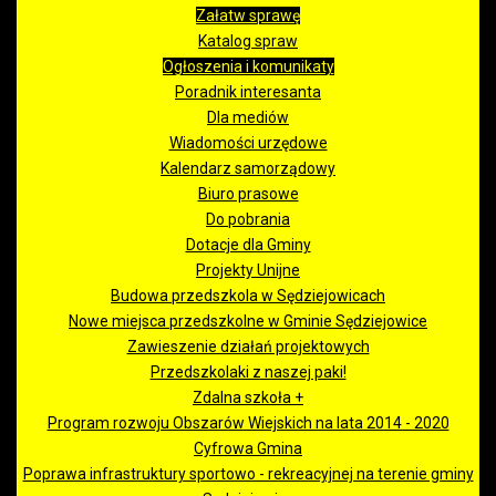
Załatw sprawę
Katalog spraw
Ogłoszenia i komunikaty
Poradnik interesanta
Dla mediów
Wiadomości urzędowe
Kalendarz samorządowy
Biuro prasowe
Do pobrania
Dotacje dla Gminy
Projekty Unijne
Budowa przedszkola w Sędziejowicach
Nowe miejsca przedszkolne w Gminie Sędziejowice
Zawieszenie działań projektowych
Przedszkolaki z naszej paki!
Zdalna szkoła +
Program rozwoju Obszarów Wiejskich na lata 2014 - 2020
Cyfrowa Gmina
Poprawa infrastruktury sportowo - rekreacyjnej na terenie gminy