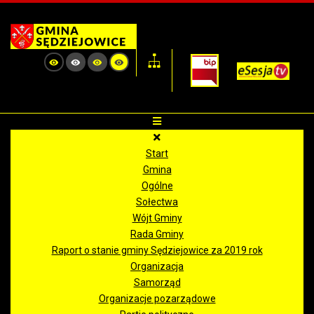
Start
Gmina
Ogólne
Sołectwa
Wójt Gminy
Rada Gminy
Raport o stanie gminy Sędziejowice za 2019 rok
Organizacja
Samorząd
Organizacje pozarządowe