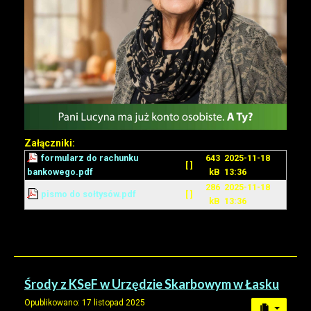
Załączniki:
formularz do rachunku
643
2025-11-18
[ ]
bankowego.pdf
kB
13:36
286
2025-11-18
pismo do sołtysów.pdf
[ ]
kB
13:36
Środy z KSeF w Urzędzie Skarbowym w Łasku
Opublikowano: 17 listopad 2025