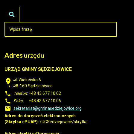
Adres
urzędu
URZĄD GMINY SĘDZIEJOWICE
ul. Wieluńska 6
98-160
Sędziejowice
Telefon
: +48 43 677 10 02
Faks
: +48 43 677 10 06
sekretariat@gminasedziejowice.org
Adres do doręczeń elektronicznych
(Skrytka ePUAP):
/UGSedziejowice/skrytka
Adres skrytki e-Doręczenia: