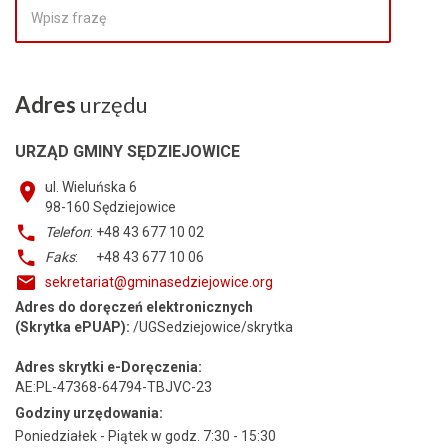
Adres
urzędu
URZĄD GMINY SĘDZIEJOWICE
ul. Wieluńska 6
98-160
Sędziejowice
Telefon
: +48 43 677 10 02
Faks
: +48 43 677 10 06
sekretariat@gminasedziejowice.org
Adres do doręczeń elektronicznych
(Skrytka ePUAP):
/UGSedziejowice/skrytka
Adres skrytki e-Doręczenia:
AE:PL-47368-64794-TBJVC-23
Godziny urzędowania:
Poniedziałek - Piątek w godz. 7:30 - 15:30