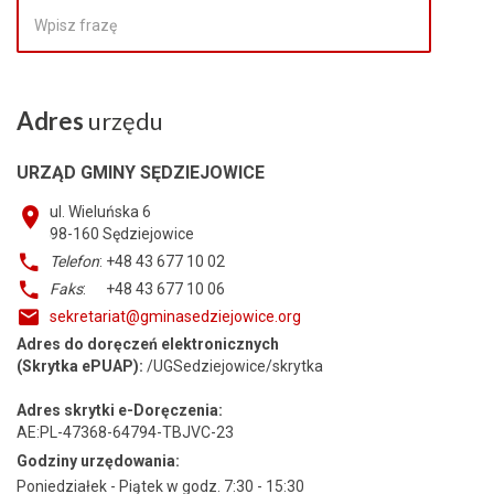
Adres
urzędu
URZĄD GMINY SĘDZIEJOWICE
ul. Wieluńska 6
98-160
Sędziejowice
Telefon
: +48 43 677 10 02
Faks
: +48 43 677 10 06
sekretariat@gminasedziejowice.org
Adres do doręczeń elektronicznych
(Skrytka ePUAP):
/UGSedziejowice/skrytka
Adres skrytki e-Doręczenia:
AE:PL-47368-64794-TBJVC-23
Godziny urzędowania:
Poniedziałek - Piątek w godz. 7:30 - 15:30