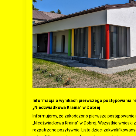
Informacja o wynikach pierwszego postępowania r
„Niedźwiadkowa Kraina” w Dobrej
Informujemy, że zakończono pierwsze postępowanie r
„Niedźwiadkowa Kraina” w Dobrej. Wszystkie wnioski
rozpatrzone pozytywnie. Lista dzieci zakwalifikowanych