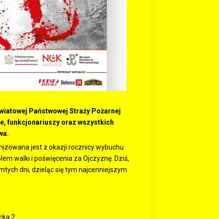
iatowej Państwowej Straży Pożarnej
, funkcjonariuszy oraz wszystkich
wa.
izowana jest z okazji rocznicy wybuchu
em walki i poświęcenia za Ojczyznę. Dziś,
ych dni, dzieląc się tym najcenniejszym
cka 2