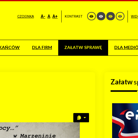
A-
A
A+
CZCIONKA
KONTRAST
WID
ZKAŃCÓW
DLA FIRM
ZAŁATW SPRAWĘ
DLA MEDI
Załatw
s