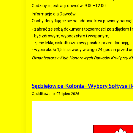
Godziny rejestracji dawców: 9:00–12:00
Informacje dla Dawców
Osoby decydujące się na oddanie krwi powinny pamięt
- zabrać ze sobą dokument tożsamości ze zdjęciem 
- być zdrowym, wypoczętym i wyspanym,
- zjeść lekki, niskotłuszczowy posiłek przed donacją,
- wypić około 1,5 litra wody w ciągu 24 godzin przed o
Organizatorzy: Klub Honorowych Dawców Krwi przy K
Sędziejowice-Kolonia - Wybory Sołtysa i 
Opublikowano: 07 lipiec 2026