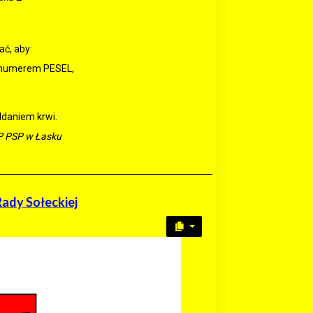
ać, aby:
i numerem PESEL,
ddaniem krwi.
P PSP w Łasku
Rady Sołeckiej