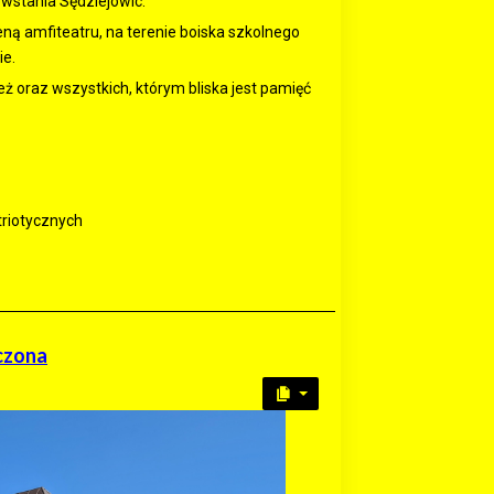
owstania Sędziejowic.
eną amfiteatru, na terenie boiska szkolnego
ie.
 oraz wszystkich, którym bliska jest pamięć
triotycznych
czona