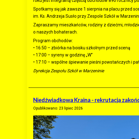
roku jest integralną częścią obchodów 890 rocznicy p
Spotkamy się jak zawsze 1 sierpnia na placu przed sc
im. Ks. Andrzeja Susło przy Zespole Szkół w Marzenin
Zapraszamy mieszkańców, rodziny z dziećmi, młodzież
o naszych bohaterach.
Program obchodów:
• 16:50 – zbiórka na boisku szkolnym przed sceną
• 17:00 – syreny w godzinę „W”
• 17:10 – wspólne śpiewanie pieśni powstańczych i pa
Dyrekcja Zespołu Szkół w Marzeninie
Niedźwiadkowa Kraina - rekrutacja zakoń
Opublikowano: 23 lipiec 2026