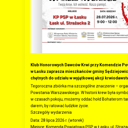
Klub Honorowych Dawców Krwi przy Komendzie Pow
w Łasku zaprasza mieszkańców gminy Sędziejowice
chętnych do udziału w wyjątkowej akcji krwiodawst
Tegoroczna zbiórka ma szczególne znaczenie – organ
Powstania Warszawskiego. W historii krew była symbol
w czasach pokoju, możemy oddać hołd Bohaterom tamt
darem, by ratować ludzkie życie.
Szczegóły wydarzenia
Data: 28 lipca 2026 r. (wtorek)
Miejsce: Komenda Powiatowa PSP w Łasku, ul. Straża