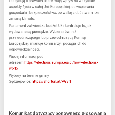
i decydują o prawach, które mają wpływ na wszystkie
aspekty życia w całej Unii Europejskiej, od wspierania
gospodarki i bezpieczeństwa, po walkę z ubóstwem i ze
zmianą klimatu.
Parlament zatwierdza budżet UE i kontroluje to, jak
wydawane są pieniądze. Wybiera również
przewodniczącego lub przewodniczącą Komisji
Europejskiej, mianuje komisarzy i pociąga ich do
odpowiedzialności.
Więcej informacji pod
adresem
https://elections.europa.eu/pl/how-elections-
work/
Wybory na terenie gminy
Sędziejowice:
https://shorturl.at/PG8fI
Komunikat dotyczący ponownego głosowania