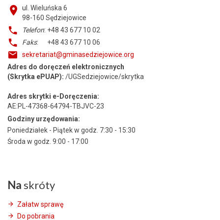
ul. Wieluńska 6
98-160
Sędziejowice
Telefon
: +48 43 677 10 02
Faks
: +48 43 677 10 06
sekretariat@gminasedziejowice.org
Adres do doręczeń elektronicznych
(Skrytka ePUAP):
/UGSedziejowice/skrytka
Adres skrytki e-Doręczenia:
AE:PL-47368-64794-TBJVC-23
Godziny urzędowania:
Poniedziałek - Piątek w godz. 7:30 - 15:30
Środa w godz. 9:00 - 17:00
Na
skróty
Załatw sprawę
Do pobrania