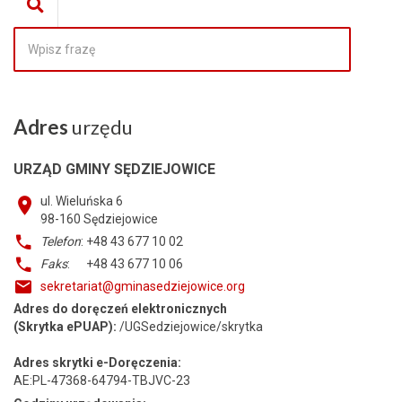
Adres
urzędu
URZĄD GMINY SĘDZIEJOWICE
ul. Wieluńska 6
98-160
Sędziejowice
Telefon
: +48 43 677 10 02
Faks
: +48 43 677 10 06
sekretariat@gminasedziejowice.org
Adres do doręczeń elektronicznych
(Skrytka ePUAP):
/UGSedziejowice/skrytka
Adres skrytki e-Doręczenia:
AE:PL-47368-64794-TBJVC-23