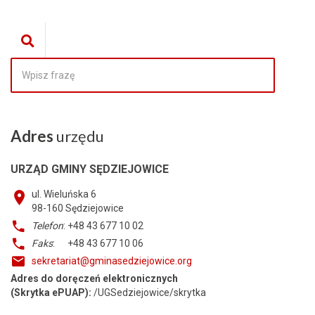
Adres
urzędu
URZĄD GMINY SĘDZIEJOWICE
ul. Wieluńska 6
98-160
Sędziejowice
Telefon
: +48 43 677 10 02
Faks
: +48 43 677 10 06
sekretariat@gminasedziejowice.org
Adres do doręczeń elektronicznych
(Skrytka ePUAP):
/UGSedziejowice/skrytka