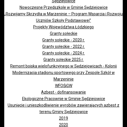
Sędziejowice
Nowoczesne Przedszkole w Gminie Sędziejowice
„Rozwijamy Skrzydła w Marzeninie – Program Wsparcia i Rozwoju
Uczniów Szkoły Podstawowej”
Projekty Województwa Łódzkiego
Granty sołeckie
Granty sołeckie - 2020 r.
Granty sołeckie - 2022 r.
Granty sołeckie - 2024 r.
Granty sołeckie 2025 r.
Remont boiska wielofunkcyjnego w Sędziejowicach - Kolonii
Modernizacja stadionu sportowego przy Zespole Szkół w
Marzeninie
WFOŚiGW
Azbest - dofinansowanie
Ekologiczne Pracownie w Gminie Sędziejowice
Usunięcie i unieszkodliwienie wyrobów zawierających azbest z
terenu Gminy Sędziejowice
2019
2020