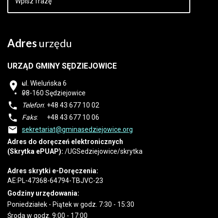
Adres
urzędu
URZĄD GMINY SĘDZIEJOWICE
ul. Wieluńska 6
98-160
Sędziejowice
Telefon
: +48 43 677 10 02
Faks
: +48 43 677 10 06
sekretariat@gminasedziejowice.org
Adres do doręczeń elektronicznych
(Skrytka ePUAP):
/UGSedziejowice/skrytka
Adres skrytki e-Doręczenia:
AE:PL-47368-64794-TBJVC-23
Godziny urzędowania:
Poniedziałek - Piątek w godz. 7:30 - 15:30
Środa w godz. 9:00 - 17:00