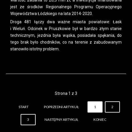
Wartość zadania to 20,3 mln zł, a inwestycja finansowana
jest ze środków Regionalnego Programu Operacyjnego
Województwa Łódzkiego na lata 2014-2020.
Droga 481 łączy dwa ważne miasta powiatowe: Łask
i Wieluń. Odcinek w Pruszkowie był w bardzo złym stanie
technicznym, jezdnia była wąska, posiadała spękania, do
tego brak było chodników, co na terenie z zabudowanym
stanowiło istotny problem.
Strona 1 z 3
START
POPRZEDNI ARTYKUŁ
1
2
3
NASTĘPNY ARTYKUŁ
KONIEC