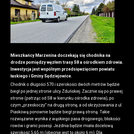
Mieszkańcy Marzenina doczekają się chodnika na
drodze pomiędzy węzłem trasy S8 a ośrodkiem zdrowia.
Inwestycja jest wspólnym przedsięwzięciem powiatu
łaskiego i Gminy Sędziejowice.
Chodnik o długości 570 i szerokości dwóch metrów będzie
biegł po jednej stronie ulicy Zduńskiej. Zacznie się po prawej
stronie (patrząc od S8 w kierunku ośrodka zdrowia), po
czym „przeskoczy” na drugą stronę, a od skrzyżowania z ul.
Piaskową ponownie będzie biegł prawą stroną. Takie
rozwiązanie wynika z wąskiego pasa drogowego, bliskości
rowów i granic posesji. Jezdnia będzie miała docelową
szerokość 5,65 m (obecnie jest to około 6 m). Dla