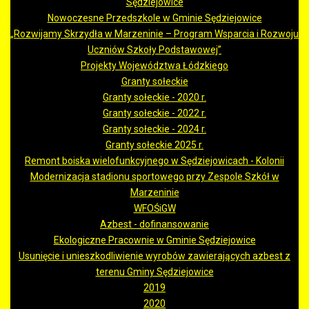
Sędziejowice
Nowoczesne Przedszkole w Gminie Sędziejowice
„Rozwijamy Skrzydła w Marzeninie – Program Wsparcia i Rozwoju
Uczniów Szkoły Podstawowej”
Projekty Województwa Łódzkiego
Granty sołeckie
Granty sołeckie - 2020 r.
Granty sołeckie - 2022 r.
Granty sołeckie - 2024 r.
Granty sołeckie 2025 r.
Remont boiska wielofunkcyjnego w Sędziejowicach - Kolonii
Modernizacja stadionu sportowego przy Zespole Szkół w
Marzeninie
WFOŚiGW
Azbest - dofinansowanie
Ekologiczne Pracownie w Gminie Sędziejowice
Usunięcie i unieszkodliwienie wyrobów zawierających azbest z
terenu Gminy Sędziejowice
2019
2020