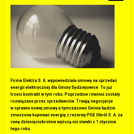
Firma Elektra S. A. wypowiedziała umowę na sprzedaż
energii elektrycznej dla Gminy Sędziejowice. To już
trzeci kontrakt w tym roku. Poprzednie również zostały
rozwiązane przez sprzedawców. Trwają negocjacje
w sprawie nowej umowy a tymczasowo Gmina będzie
zmuszona kupować energię z rezerwy PGE Obrót S. A. za
cenę dziesięciokrotnie wyższą niż stawki z 1 stycznia
tego roku.