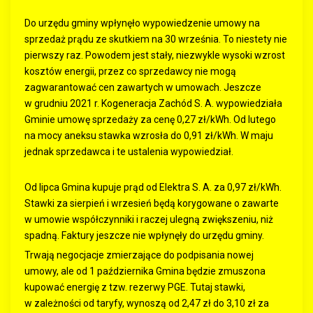
Do urzędu gminy wpłynęło wypowiedzenie umowy na
sprzedaż prądu ze skutkiem na 30 września. To niestety nie
pierwszy raz. Powodem jest stały, niezwykle wysoki wzrost
kosztów energii, przez co sprzedawcy nie mogą
zagwarantować cen zawartych w umowach. Jeszcze
w grudniu 2021 r. Kogeneracja Zachód S. A. wypowiedziała
Gminie umowę sprzedaży za cenę 0,27 zł/kWh. Od lutego
na mocy aneksu stawka wzrosła do 0,91 zł/kWh. W maju
jednak sprzedawca i te ustalenia wypowiedział.
Od lipca Gmina kupuje prąd od Elektra S. A. za 0,97 zł/kWh.
Stawki za sierpień i wrzesień będą korygowane o zawarte
w umowie współczynniki i raczej ulegną zwiększeniu, niż
spadną. Faktury jeszcze nie wpłynęły do urzędu gminy.
Trwają negocjacje zmierzające do podpisania nowej
umowy, ale od 1 października Gmina będzie zmuszona
kupować energię z tzw. rezerwy PGE. Tutaj stawki,
w zależności od taryfy, wynoszą od 2,47 zł do 3,10 zł za