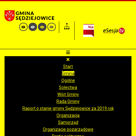
Start
Gmina
Ogólne
Sołectwa
Wójt Gminy
Rada Gminy
Raport o stanie gminy Sędziejowice za 2019 rok
Organizacja
Samorząd
Organizacje pozarządowe