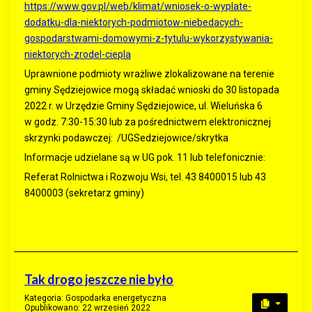
https://www.gov.pl/web/klimat/wniosek-o-wyplate-
dodatku-dla-niektorych-podmiotow-niebedacych-
gospodarstwami-domowymi-z-tytulu-wykorzystywania-
niektorych-zrodel-ciepla
Uprawnione podmioty wrażliwe zlokalizowane na terenie
gminy Sędziejowice mogą składać wnioski do 30 listopada
2022 r. w Urzędzie Gminy Sędziejowice, ul. Wieluńska 6
w godz. 7:30-15:30 lub za pośrednictwem elektronicznej
skrzynki podawczej: /UGSedziejowice/skrytka
Informacje udzielane są w UG pok. 11 lub telefonicznie:
Referat Rolnictwa i Rozwoju Wsi, tel. 43 8400015 lub 43
8400003 (sekretarz gminy)
Tak drogo jeszcze nie było
Kategoria:
Gospodarka energetyczna
Opublikowano: 22 wrzesień 2022