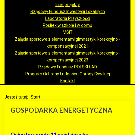
Inne projekty
Rządowy Fundusz Inwestycji Lokalnych
Laboratoria Przyszłości
Posiłek w szkole i w domu
MSiT
Zajęcia sportowe z elementami gimnastyki korekcyjno -
kompensacyjnej 2021
Zajęcia sportowe z elementami gimnastyki korekcyjno -
kompensacyjnej 2023
Rządowy Fundusz POLSKI ŁAD
Program Ochrony Ludności i Obrony Cywilnej
Kontakt
Jesteś tutaj:
Start
GOSPODARKA ENERGETYCZNA
Osiny bez prądu 11 października