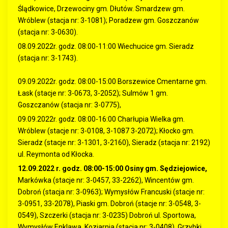
Ślądkowice, Drzewociny gm. Dłutów. Smardzew gm.
Wróblew (stacja nr: 3-1081); Poradzew gm. Goszczanów
(stacja nr: 3-0630).
08.09.2022r. godz. 08:00-11:00 Wiechucice gm. Sieradz
(stacja nr: 3-1743).
09.09.2022r. godz. 08:00-15:00 Borszewice Cmentarne gm.
Łask (stacje nr: 3-0673, 3-2052); Sulmów 1 gm.
Goszczanów (stacja nr: 3-0775),
09.09.2022r. godz. 08:00-16:00 Charłupia Wielka gm.
Wróblew (stacje nr: 3-0108, 3-1087 3-2072); Kłocko gm.
Sieradz (stacje nr: 3-1301, 3-2160), Sieradz (stacja nr: 2192)
ul. Reymonta od Kłocka.
12.09.2022 r. godz. 08:00-15:00 Osiny gm. Sędziejowice,
Markówka (stacje nr: 3-0457, 33-2262), Wincentów gm.
Dobroń (stacja nr: 3-0963); Wymysłów Francuski (stacje nr:
3-0951, 33-2078), Piaski gm. Dobroń (stacje nr: 3-0548, 3-
0549), Szczerki (stacja nr: 3-0235) Dobroń ul. Sportowa,
Wymysłów Enklawa. Koziarnia (stacja nr: 3-0408), Grzybki