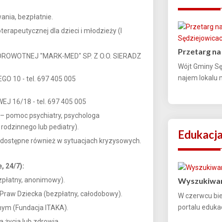
ania, bezpłatnie.
erapeutycznej dla dzieci i młodzieży (I
Przetarg na
ROWOTNEJ "MARK-MED" SP. Z O.O. SIERADZ
Wójt Gminy Sę
najem lokalu 
0 - tel. 697 405 005
16/18 - tel. 697 405 005
 – pomoc psychiatry, psychologa
rodzinnego lub pediatry).
Edukacj
– dostępne również w sytuacjach kryzysowych.
, 24/7):
ezpłatny, anonimowy).
Wyszukiwar
 Praw Dziecka (bezpłatny, całodobowy).
W czerwcu bi
portalu edukac
nym (Fundacja ITAKA).
 życia lub zdrowia.