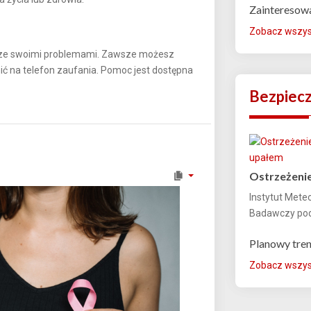
Zainteresow
Zobacz wszyst
m ze swoimi problemami. Zawsze możesz
ć na telefon zaufania. Pomoc jest dostępna
Bezpiec
Ostrzeżenie
Instytut Mete
Badawczy podn
Planowy tre
Zobacz wszyst