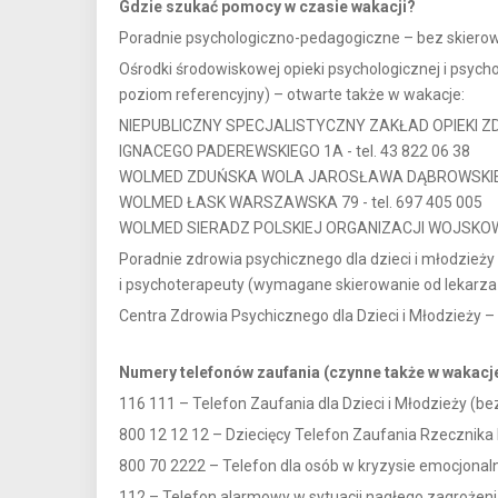
Gdzie szukać pomocy w czasie wakacji?
Poradnie psychologiczno-pedagogiczne – bez skierow
Ośrodki środowiskowej opieki psychologicznej i psychot
poziom referencyjny) – otwarte także w wakacje:
NIEPUBLICZNY SPECJALISTYCZNY ZAKŁAD OPIEKI ZD
IGNACEGO PADEREWSKIEGO 1A - tel. 43 822 06 38
WOLMED ZDUŃSKA WOLA JAROSŁAWA DĄBROWSKIEGO 1
WOLMED ŁASK WARSZAWSKA 79 - tel. 697 405 005
WOLMED SIERADZ POLSKIEJ ORGANIZACJI WOJSKOWEJ 
Poradnie zdrowia psychicznego dla dzieci i młodzieży
i psychoterapeuty (wymagane skierowanie od lekarza 
Centra Zdrowia Psychicznego dla Dzieci i Młodzieży 
Numery telefonów zaufania (czynne także w wakacje
116 111 – Telefon Zaufania dla Dzieci i Młodzieży (b
800 12 12 12 – Dziecięcy Telefon Zaufania Rzecznika
800 70 2222 – Telefon dla osób w kryzysie emocjonal
112 – Telefon alarmowy w sytuacji nagłego zagrożenia