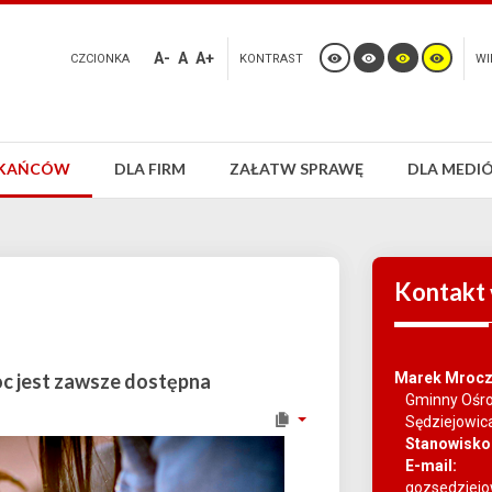
A-
A
A+
CZCIONKA
KONTRAST
WI
ZKAŃCÓW
DLA FIRM
ZAŁATW SPRAWĘ
DLA MEDI
Kontakt
oc jest zawsze dostępna
Marek Mroc
Gminny Ośr
Sędziejowic
Stanowisko
E-mail:
gozsedziej