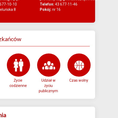
677-10-10
Telefon:
43 677-11-46
ieluńska 8
Pokój:
nr 16
zkańców
Życie
Udział w
Czas wolny
codzienne
życiu
publicznym
nia