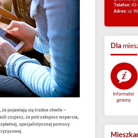
Telefon:
43 
Adres:
ul. W
Dla
mies
Informator
gminny
 że pojawiają się trudne chwile –
śli czujesz, że potrzebujesz wsparcia,
zpłatnej, specjalistycznej pomocy
kryzysowej.
Mieszka