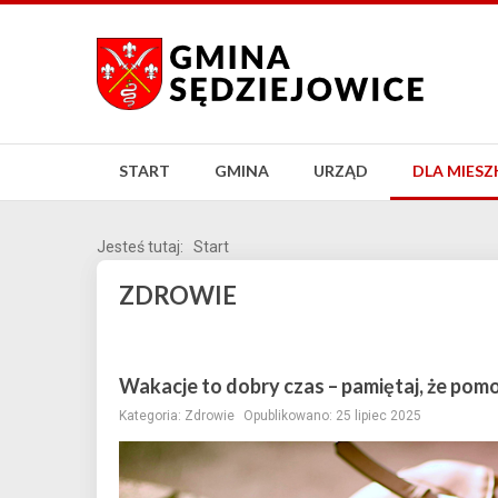
START
GMINA
URZĄD
DLA MIES
Jesteś tutaj:
Start
ZDROWIE
Wakacje to dobry czas – pamiętaj, że pom
Kategoria:
Zdrowie
Opublikowano: 25 lipiec 2025