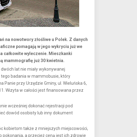
ań na nowotwory złośliwe u Polek. Z danych
ficzne pomagają w jego wykryciu już we
a całkowite wyleczenie. Mieszkanki
ną mammografię już 30 kwietnia.
ch dwóch lat nie miały wykonywanej
z tego badania w mammobusie, który
na Panie przy Urzędzie Gminy, ul. Wieluńska 6,
1. Wizyta w całości jest finansowana przez
nie wcześniej dokonać rejestracji pod
ieć dowód osobisty lub inny dokument
óc kobietom także z mniejszych miejscowości,
o pokonania, a przecież ceną jest ich zdrowie