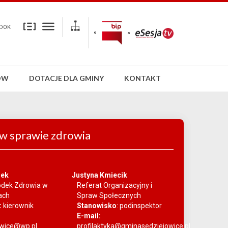
DOK
ÓW
DOTACJE DLA GMINY
KONTAKT
w sprawie zdrowia
zek
Justyna Kmiecik
odek Zdrowia w
Referat Organizacyjny i
ach
Spraw Społecznych
:
kierownik
Stanowisko
:
podinspektor
E-mail:
owice@wp.pl
profilaktyka@gminasedziejowice.pl