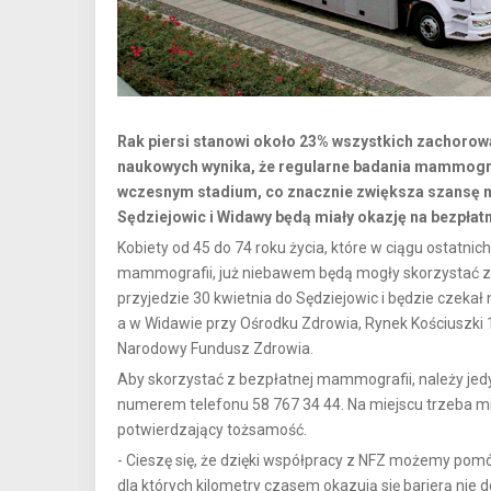
Rak piersi stanowi około 23% wszystkich zachorow
naukowych wynika, że regularne badania mammogra
wczesnym stadium, co znacznie zwiększa szansę n
Sędziejowic i Widawy będą miały okazję na bezpłat
Kobiety od 45 do 74 roku życia, które w ciągu ostatni
mammografii, już niebawem będą mogły skorzystać 
przyjedzie 30 kwietnia do Sędziejowic i będzie czekał 
a w Widawie przy Ośrodku Zdrowia, Rynek Kościuszki 1
Narodowy Fundusz Zdrowia.
Aby skorzystać z bezpłatnej mammografii, należy jedy
numerem telefonu 58 767 34 44. Na miejscu trzeba m
potwierdzający tożsamość.
- Cieszę się, że dzięki współpracy z NFZ możemy pom
dla których kilometry czasem okazują się barierą nie d