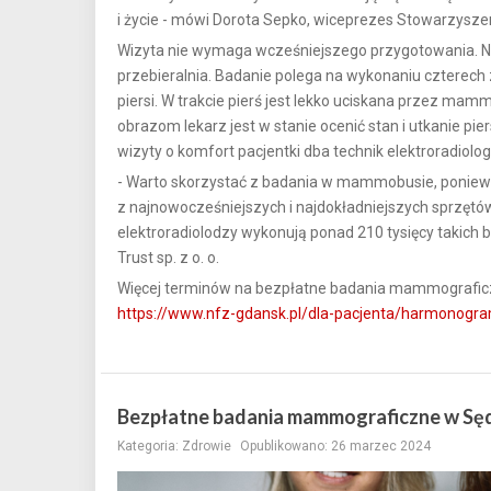
i życie - mówi Dorota Sepko, wiceprezes Stowarzysz
Wizyta nie wymaga wcześniejszego przygotowania. Na
przebieralnia. Badanie polega na wykonaniu czterech 
piersi. W trakcie pierś jest lekko uciskana przez ma
obrazom lekarz jest w stanie ocenić stan i utkanie pi
wizyty o komfort pacjentki dba technik elektroradiologi
- Warto skorzystać z badania w mammobusie, ponie
z najnowocześniejszych i najdokładniejszych sprzętów,
elektroradiolodzy wykonują ponad 210 tysięcy takich
Trust sp. z o. o.
Więcej terminów na bezpłatne badania mammograficz
https://www.nfz-gdansk.pl/dla-pacjenta/harmono
Bezpłatne badania mammograficzne w Sę
Kategoria:
Zdrowie
Opublikowano: 26 marzec 2024