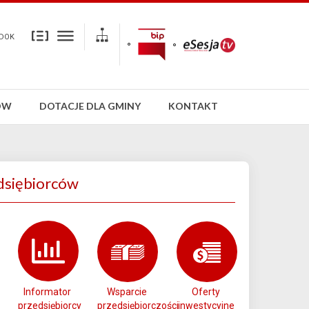
DOK
ÓW
DOTACJE DLA GMINY
KONTAKT
dsiębiorców
Informator
Wsparcie
Oferty
przedsiębiorcy
przedsiębiorczości
inwestycyjne