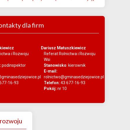
ontakty dla firm
kiewicz
Dariusz Matuszkiewicz
nictwa i Rozwoju
Referat Rolnictwa i Rozwoju
Wsi
:
pod
inspektor
Stanowisko
:
kierownik
E-mail:
@gminasedziejowice.pl
rolnictwo@gminasedziejowice.pl
677-16-93
Telefon:
43 677-16-93
Pokój:
nr 10
rozwoju