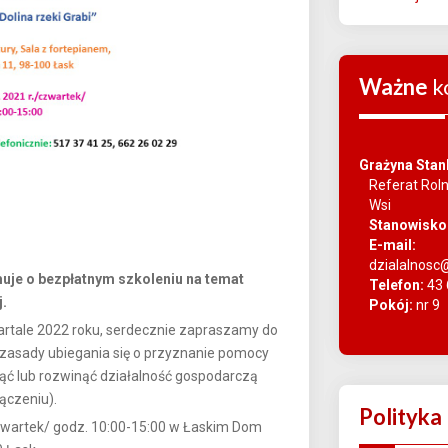
Ważne
k
Grażyna Stan
Referat Rol
Wsi
Stanowisko
E-mail:
dzialalnosc
muje o bezpłatnym szkoleniu na temat
Telefon:
43 
j.
Pokój:
nr 9
rtale 2022 roku, serdecznie zapraszamy do
i zasady ubiegania się o przyznanie pomocy
djąć lub rozwinąć działalność gospodarczą
ączeniu).
Polityka
czwartek/ godz. 10:00-15:00 w Łaskim Dom