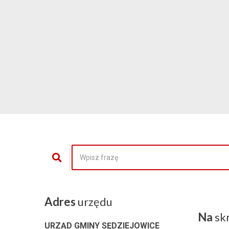
Adres
urzędu
Na
sk
URZĄD GMINY SĘDZIEJOWICE