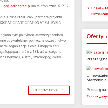
0 Łask.
 -
lgd@dolinagrabi.pl
lub telefonicznie: 517 37
Udział w M
nowe szan
ia "Dolina rzeki Grabi" partnera projektu
RATIC PARTICIPATION AT EU LEVEL",
i regionalnym politykom, stowarzyszeniom
Oferty
i
ome obywatelskie i polityczne uczestnictwo
a i organizacje z całej Europy w serii
żując partnerów z 13 krajów: Bułgarii,
ier, Chorwacji, Austrii, Czarnogóry, Polski
Przetarg na
Unieważnien
Marzeninie
Przetarg na 
NASTĘPNY ARTYKUŁ
Zobacz wszyst