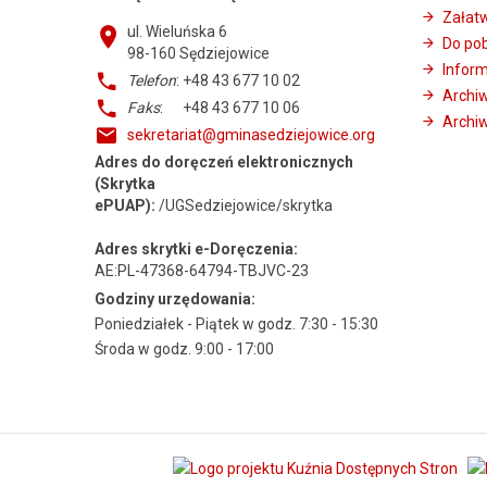
Załat
ul. Wieluńska 6
Do po
98-160
Sędziejowice
Infor
Telefon
: +48 43 677 10 02
Archi
Faks
: +48 43 677 10 06
Archiw
sekretariat@gminasedziejowice.org
Adres do doręczeń elektronicznych
(Skrytka
ePUAP):
/UGSedziejowice/skrytka
Adres skrytki e-Doręczenia:
AE:PL-47368-64794-TBJVC-23
Godziny urzędowania:
Poniedziałek - Piątek w godz. 7:30 - 15:30
Środa w godz. 9:00 - 17:00