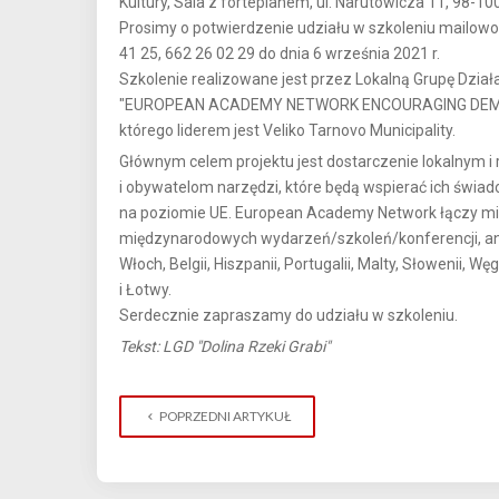
Kultury, Sala z fortepianem, ul. Narutowicza 11, 98-10
Prosimy o potwierdzenie udziału w szkoleniu mailowo
41 25, 662 26 02 29 do dnia 6 września 2021 r.
Szkolenie realizowane jest przez Lokalną Grupę Działan
"EUROPEAN ACADEMY NETWORK ENCOURAGING DEMOC
którego liderem jest Veliko Tarnovo Municipality.
Głównym celem projektu jest dostarczenie lokalnym 
i obywatelom narzędzi, które będą wspierać ich świad
na poziomie UE. European Academy Network łączy miast
międzynarodowych wydarzeń/szkoleń/konferencji, anga
Włoch, Belgii, Hiszpanii, Portugalii, Malty, Słowenii, Węg
i Łotwy.
Serdecznie zapraszamy do udziału w szkoleniu.
Tekst: LGD "Dolina Rzeki Grabi"
POPRZEDNI ARTYKUŁ