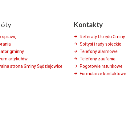
róty
Kontakty
w sprawę
Referaty Urzędu Gminy
brania
Sołtysi i rady sołeckie
mator gminny
Telefony alarmowe
wum artykułów
Telefony zaufania
alna strona Gminy Sędziejowice
Pogotowie ratunkowe
Formularze kontaktowe