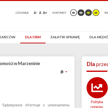
A-
A
A+
CZCIONKA
KONTRAST
WI
ZKAŃCÓW
DLA FIRM
ZAŁATW SPRAWĘ
DLA MEDI
homości w Marzeninie
Dla
prze
Polityka
 Sędziejowice informuje o unieważnieniu
rozwoju