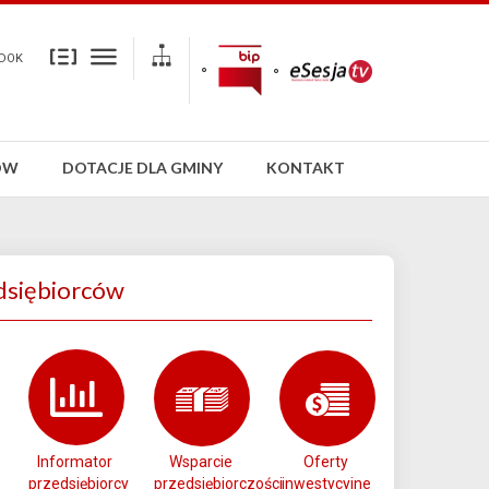
DOK
ÓW
DOTACJE DLA GMINY
KONTAKT
dsiębiorców
Informator
Wsparcie
Oferty
przedsiębiorcy
przedsiębiorczości
inwestycyjne