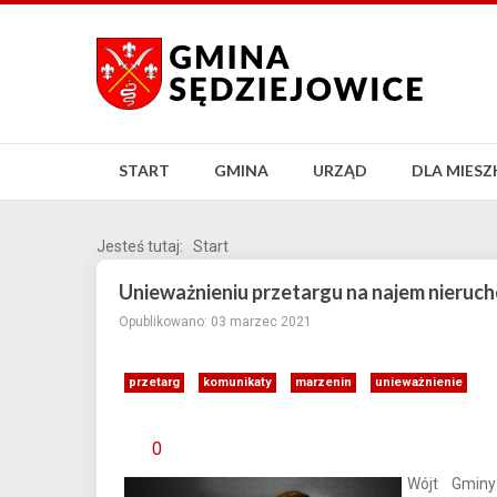
START
GMINA
URZĄD
DLA MIES
Jesteś tutaj:
Start
Unieważnieniu przetargu na najem nieruc
Opublikowano: 03 marzec 2021
przetarg
komunikaty
marzenin
unieważnienie
0
Wójt Gminy