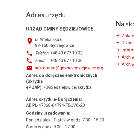
Adres
urzędu
Na
sk
URZĄD GMINY SĘDZIEJOWICE
Załat
ul. Wieluńska 6
Do po
98-160
Sędziejowice
Infor
Telefon
: +48 43 677 10 02
Archi
Faks
: +48 43 677 10 06
Archiw
sekretariat@gminasedziejowice.org
Adres do doręczeń elektronicznych
(Skrytka
ePUAP):
/UGSedziejowice/skrytka
Adres skrytki e-Doręczenia:
AE:PL-47368-64794-TBJVC-23
Godziny urzędowania:
Poniedziałek - Piątek w godz. 7:30 - 15:30
Środa w godz. 9:00 - 17:00