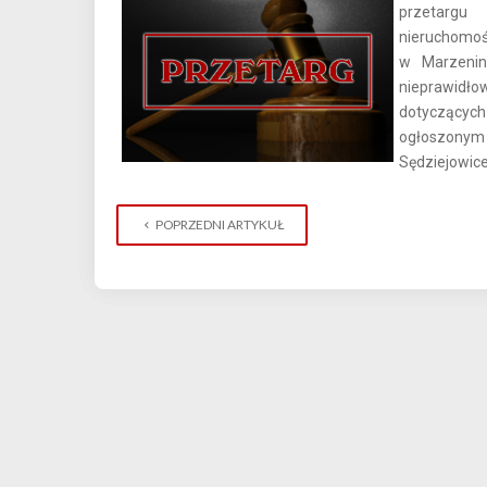
przetargu
nieruchom
w Marzenin
nieprawid
dotyczącyc
ogłoszonym 
Sędziejowice
POPRZEDNI ARTYKUŁ