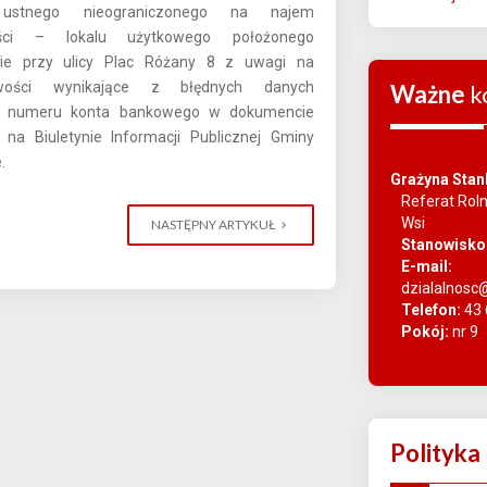
 ustnego nieograniczonego na najem
ości – lokalu użytkowego położonego
ie przy ulicy Plac Różany 8 z uwagi na
łowości wynikające z błędnych danych
Ważne
k
h numeru konta bankowego w dokumencie
na Biuletynie Informacji Publicznej Gminy
.
Grażyna Stan
Referat Rol
Wsi
NASTĘPNY ARTYKUŁ
Stanowisko
E-mail:
dzialalnosc
Telefon:
43 
Pokój:
nr 9
Polityka