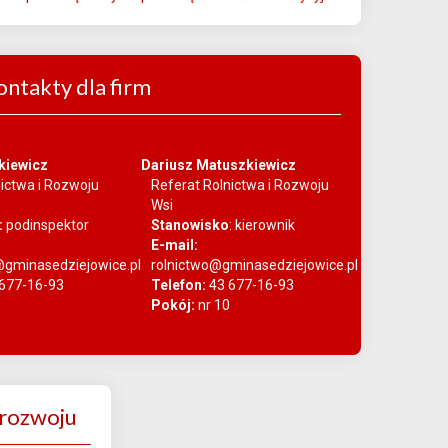
ontakty dla firm
kiewicz
Dariusz Matuszkiewicz
nictwa i Rozwoju
Referat Rolnictwa i Rozwoju
Wsi
:
pod
inspektor
Stanowisko
:
kierownik
E-mail:
@gminasedziejowice.pl
rolnictwo@gminasedziejowice.pl
677-16-93
Telefon:
43 677-16-93
Pokój:
nr 10
rozwoju