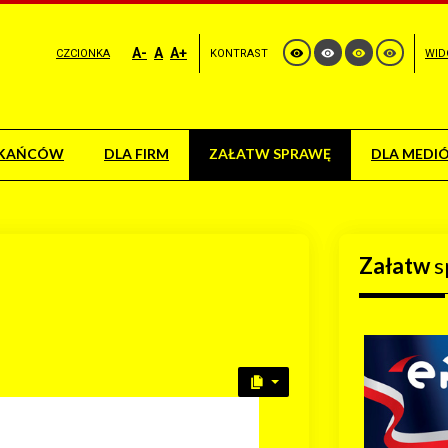
A-
A
A+
CZCIONKA
KONTRAST
WID
ZKAŃCÓW
DLA FIRM
ZAŁATW SPRAWĘ
DLA MEDI
Załatw
s