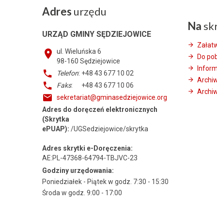
Adres
urzędu
Na
sk
URZĄD GMINY SĘDZIEJOWICE
Załat
ul. Wieluńska 6
Do po
98-160
Sędziejowice
Infor
Telefon
: +48 43 677 10 02
Archi
Faks
: +48 43 677 10 06
Archiw
sekretariat@gminasedziejowice.org
Adres do doręczeń elektronicznych
(Skrytka
ePUAP):
/UGSedziejowice/skrytka
Adres skrytki e-Doręczenia:
AE:PL-47368-64794-TBJVC-23
Godziny urzędowania:
Poniedziałek - Piątek w godz. 7:30 - 15:30
Środa w godz. 9:00 - 17:00