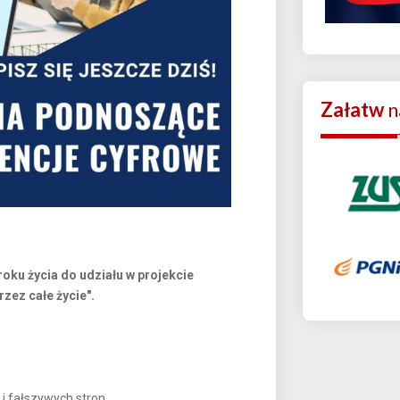
Załatw
n
ku życia do udziału w projekcie
zez całe życie".
i fałszywych stron