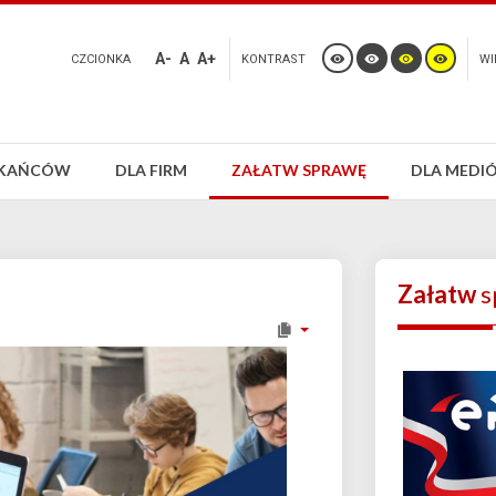
A-
A
A+
CZCIONKA
KONTRAST
WI
ZKAŃCÓW
DLA FIRM
ZAŁATW SPRAWĘ
DLA MEDI
Załatw
s