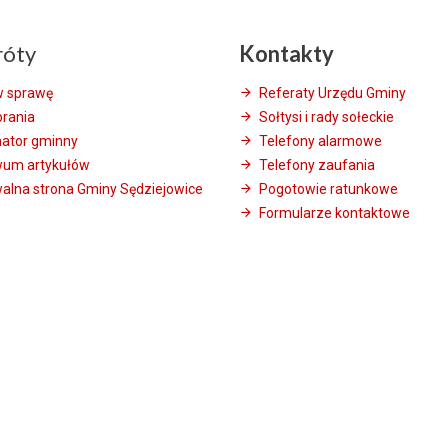
róty
Kontakty
w sprawę
Referaty Urzędu Gminy
brania
Sołtysi i rady sołeckie
mator gminny
Telefony alarmowe
wum artykułów
Telefony zaufania
alna strona Gminy Sędziejowice
Pogotowie ratunkowe
Formularze kontaktowe