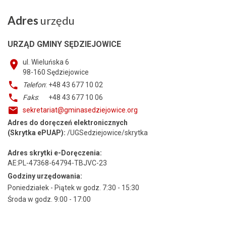
Adres
urzędu
URZĄD GMINY SĘDZIEJOWICE
ul. Wieluńska 6
98-160
Sędziejowice
Telefon
: +48 43 677 10 02
Faks
: +48 43 677 10 06
sekretariat@gminasedziejowice.org
Adres do doręczeń elektronicznych
(Skrytka ePUAP):
/UGSedziejowice/skrytka
Adres skrytki e-Doręczenia:
AE:PL-47368-64794-TBJVC-23
Godziny urzędowania:
Poniedziałek - Piątek w godz. 7:30 - 15:30
Środa w godz. 9:00 - 17:00