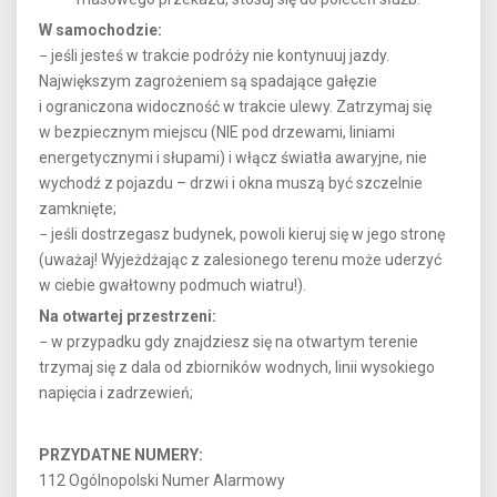
W samochodzie:
− jeśli jesteś w trakcie podróży nie kontynuuj jazdy.
Największym zagrożeniem są spadające gałęzie
i ograniczona widoczność w trakcie ulewy. Zatrzymaj się
w bezpiecznym miejscu (NIE pod drzewami, liniami
energetycznymi i słupami) i włącz światła awaryjne, nie
wychodź z pojazdu – drzwi i okna muszą być szczelnie
zamknięte;
− jeśli dostrzegasz budynek, powoli kieruj się w jego stronę
(uważaj! Wyjeżdżając z zalesionego terenu może uderzyć
w ciebie gwałtowny podmuch wiatru!).
Na otwartej przestrzeni:
− w przypadku gdy znajdziesz się na otwartym terenie
trzymaj się z dala od zbiorników wodnych, linii wysokiego
napięcia i zadrzewień;
PRZYDATNE NUMERY:
112 Ogólnopolski Numer Alarmowy