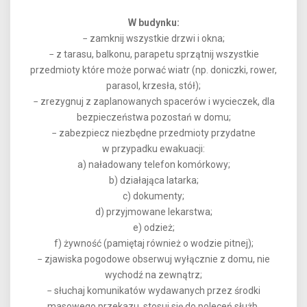
W budynku:
− zamknij wszystkie drzwi i okna;
− z tarasu, balkonu, parapetu sprzątnij wszystkie
przedmioty które może porwać wiatr (np. doniczki, rower,
parasol, krzesła, stół);
− zrezygnuj z zaplanowanych spacerów i wycieczek, dla
bezpieczeństwa pozostań w domu;
− zabezpiecz niezbędne przedmioty przydatne
w przypadku ewakuacji:
a) naładowany telefon komórkowy;
b) działająca latarka;
c) dokumenty;
d) przyjmowane lekarstwa;
e) odzież;
f) żywność (pamiętaj również o wodzie pitnej);
− zjawiska pogodowe obserwuj wyłącznie z domu, nie
wychodź na zewnątrz;
− słuchaj komunikatów wydawanych przez środki
masowego przekazu, stosuj się do poleceń służb.