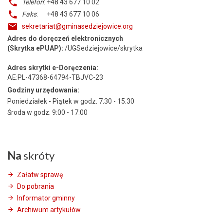
Telefon
: +48 43 677 10 02
Faks
: +48 43 677 10 06
sekretariat@gminasedziejowice.org
Adres do doręczeń elektronicznych
(Skrytka ePUAP):
/UGSedziejowice/skrytka
Adres skrytki e-Doręczenia:
AE:PL-47368-64794-TBJVC-23
Godziny urzędowania:
Poniedziałek - Piątek w godz. 7:30 - 15:30
Środa w godz. 9:00 - 17:00
Na
skróty
Załatw sprawę
Do pobrania
Informator gminny
Archiwum artykułów