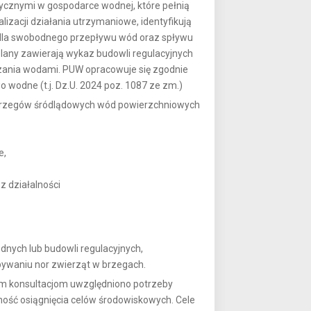
ycznymi w gospodarce wodnej, które pełnią
alizacji działania utrzymaniowe, identyfikują
a dla swobodnego przepływu wód oraz spływu
lany zawierają wykaz budowli regulacyjnych
zania wodami. PUW opracowuje się zgodnie
wo wodne (t.j. Dz.U. 2024 poz. 1087 ze zm.)
 brzegów śródlądowych wód powierzchniowych
e,
 działalności
nych lub budowli regulacyjnych,
pywaniu nor zwierząt w brzegach.
 konsultacjom uwzględniono potrzeby
ść osiągnięcia celów środowiskowych. Cele