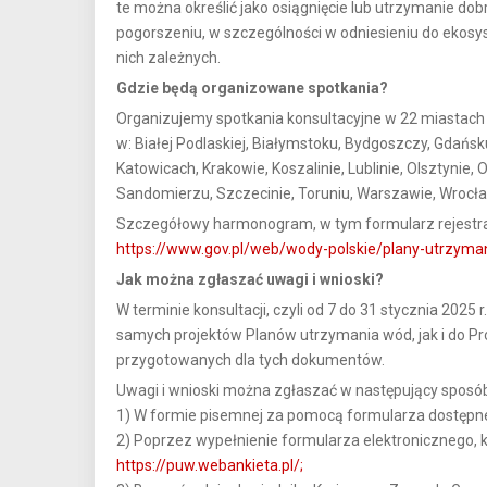
te można określić jako osiągnięcie lub utrzymanie do
pogorszeniu, w szczególności w odniesieniu do eko
nich zależnych.
Gdzie będą organizowane spotkania?
Organizujemy spotkania konsultacyjne w 22 miastach n
w: Białej Podlaskiej, Białymstoku, Bydgoszczy, Gdańsku
Katowicach, Krakowie, Koszalinie, Lublinie, Olsztynie,
Sandomierzu, Szczecinie, Toruniu, Warszawie, Wrocła
Szczegółowy harmonogram, w tym formularz rejestracy
https://www.gov.pl/web/wody-polskie/plany-utrzyma
Jak można zgłaszać uwagi i wnioski?
W terminie konsultacji, czyli od 7 do 31 stycznia 202
samych projektów Planów utrzymania wód, jak i do Pr
przygotowanych dla tych dokumentów.
Uwagi i wnioski można zgłaszać w następujący sposó
1) W formie pisemnej za pomocą formularza dostępne
2) Poprzez wypełnienie formularza elektronicznego, 
https://puw.webankieta.pl/;