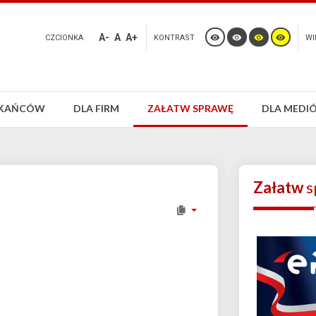
A-
A
A+
CZCIONKA
KONTRAST
WI
ZKAŃCÓW
DLA FIRM
ZAŁATW SPRAWĘ
DLA MEDI
Załatw
s