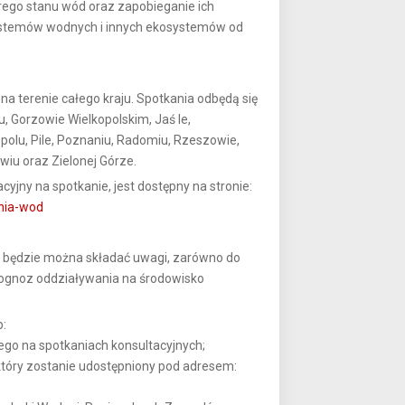
brego stanu wód oraz zapobieganie ich
systemów wodnych i innych ekosystemów od
a terenie całego kraju. Spotkania odbędą się
, Gorzowie Wielkopolskim, Jaś le,
 Opolu, Pile, Poznaniu, Radomiu, Rzeszowie,
wiu oraz Zielonej Górze.
jny na spotkanie, jest dostępny na stronie:
nia-wod
5 r. będzie można składać uwagi, zarówno do
ognoz oddziaływania na środowisko
b:
go na spotkaniach konsultacyjnych;
który zostanie udostępniony pod adresem: