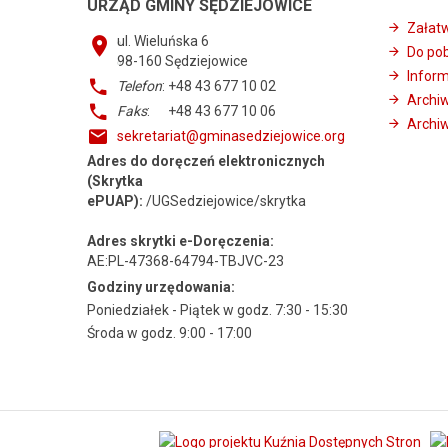
URZĄD GMINY SĘDZIEJOWICE
Załat
ul. Wieluńska 6
Do po
98-160
Sędziejowice
Infor
Telefon
: +48 43 677 10 02
Archi
Faks
: +48 43 677 10 06
Archiw
sekretariat@gminasedziejowice.org
Adres do doręczeń elektronicznych
(Skrytka
ePUAP):
/UGSedziejowice/skrytka
Adres skrytki e-Doręczenia:
AE:PL-47368-64794-TBJVC-23
Godziny urzędowania:
Poniedziałek - Piątek w godz. 7:30 - 15:30
Środa w godz. 9:00 - 17:00