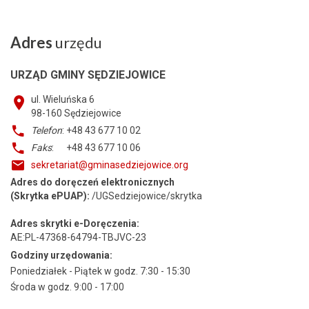
Adres
urzędu
URZĄD GMINY SĘDZIEJOWICE
ul. Wieluńska 6
98-160
Sędziejowice
Telefon
: +48 43 677 10 02
Faks
: +48 43 677 10 06
sekretariat@gminasedziejowice.org
Adres do doręczeń elektronicznych
(Skrytka ePUAP):
/UGSedziejowice/skrytka
Adres skrytki e-Doręczenia:
AE:PL-47368-64794-TBJVC-23
Godziny urzędowania:
Poniedziałek - Piątek w godz. 7:30 - 15:30
Środa w godz. 9:00 - 17:00