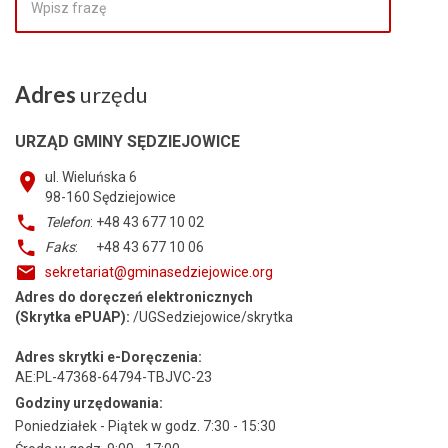
Adres
urzędu
URZĄD GMINY SĘDZIEJOWICE
ul. Wieluńska 6
98-160
Sędziejowice
Telefon
: +48 43 677 10 02
Faks
: +48 43 677 10 06
sekretariat@gminasedziejowice.org
Adres do doręczeń elektronicznych
(Skrytka ePUAP):
/UGSedziejowice/skrytka
Adres skrytki e-Doręczenia:
AE:PL-47368-64794-TBJVC-23
Godziny urzędowania:
Poniedziałek - Piątek w godz. 7:30 - 15:30