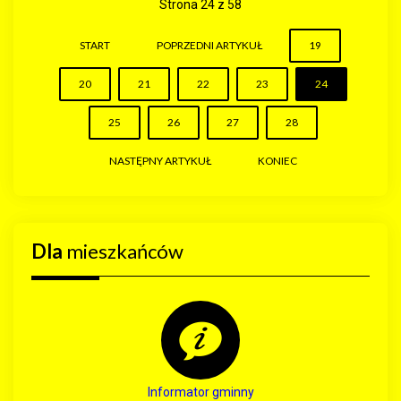
Strona 24 z 58
START
POPRZEDNI ARTYKUŁ
19
20
21
22
23
24
25
26
27
28
NASTĘPNY ARTYKUŁ
KONIEC
Dla
mieszkańców
Informator gminny