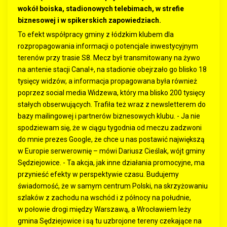
wokół boiska, stadionowych telebimach, w strefie
biznesowej i w spikerskich zapowiedziach.
To efekt współpracy gminy z łódzkim klubem dla
rozpropagowania informacji o potencjale inwestycyjnym
terenów przy trasie S8. Mecz był transmitowany na żywo
na antenie stacji Canal+, na stadionie obejrzało go blisko 18
tysięcy widzów, a informacja propagowana była również
poprzez social media Widzewa, który ma blisko 200 tysięcy
stałych obserwujących. Trafiła też wraz z newsletterem do
bazy mailingowej i partnerów biznesowych klubu. - Ja nie
spodziewam się, że w ciągu tygodnia od meczu zadzwoni
do mnie prezes Google, że chce u nas postawić największą
w Europie serwerownię – mówi Dariusz Cieślak, wójt gminy
Sędziejowice. - Ta akcja, jak inne działania promocyjne, ma
przynieść efekty w perspektywie czasu. Budujemy
świadomość, że w samym centrum Polski, na skrzyżowaniu
szlaków z zachodu na wschód i z północy na południe,
w połowie drogi między Warszawą, a Wrocławiem leży
gmina Sędziejowice i są tu uzbrojone tereny czekające na