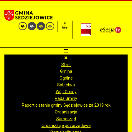
Start
Gmina
Ogólne
Sołectwa
Wójt Gminy
Rada Gminy
Raport o stanie gminy Sędziejowice za 2019 rok
Organizacja
Samorząd
Organizacje pozarządowe