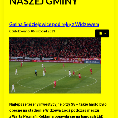
NASZEJ GMINY
Gmina Sędziejowice pod rękę z Widzewem
Opublikowano: 06 listopad 2023
Najlepsze tereny inwestycyjne przy S8 – takie hasło było
obecne na stadionie Widzewa Łódź podczas meczu
z Wartą Poznań. Reklama pojawiła się na bandach LED