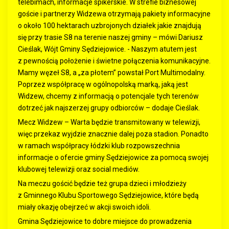
telebimach, informacje spikerskie. W strefie biznesowej
goście i partnerzy Widzewa otrzymają pakiety informacyjne
o około 100 hektarach uzbrojonych działek jakie znajdują
się przy trasie S8 na terenie naszej gminy – mówi Dariusz
Cieślak, Wójt Gminy Sędziejowice. - Naszym atutem jest
z pewnością położenie i świetne połączenia komunikacyjne.
Mamy węzeł S8, a „za płotem” powstał Port Multimodalny.
Poprzez współpracę w ogólnopolską marką, jaką jest
Widzew, chcemy z informacją o potencjale tych terenów
dotrzeć jak najszerzej grupy odbiorców – dodaje Cieślak.
Mecz Widzew – Warta będzie transmitowany w telewizji,
więc przekaz wyjdzie znacznie dalej poza stadion. Ponadto
w ramach współpracy łódzki klub rozpowszechnia
informacje o ofercie gminy Sędziejowice za pomocą swojej
klubowej telewizji oraz social mediów.
Na meczu gościć będzie też grupa dzieci i młodzieży
z Gminnego Klubu Sportowego Sędziejowice, które będą
miały okazję obejrzeć w akcji swoich idoli.
Gmina Sędziejowice to dobre miejsce do prowadzenia