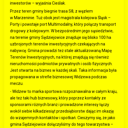
inwestorów – wyjaśnia Cieślak.
Przez teren gminy biegnie trasa S8, z węzłem
w Marzeninie. Tuż obok jest magistrala kolejowa Śląsk –
Porty i powstaje port Multimodalny, który połączy transport
drogowy z kolejowym. W bezpośrednim jego sąsiedztwie,
na terenie gminy Sędziejowice znajduje się blisko 100 ha
uzbrojonych terenów inwestycyjnych czekających na
nabywcę. Gmina prowadzi też stale aktualizowaną Mapę
Terenów Inwestycyjnych, na której znajdują się również
nieruchomości podmiotów prywatnych i osób fizycznych.
Jest otwarta na biznes w każdej skali. Taka informacja była
propagowana w strefie biznesowej Widzewa podczas
meczu.
- Widzew to marka sportowa rozpoznawalna w całym kraju,
ale też taki hub biznesowy, który poprzez kontakty ze
sponsorami różnych branż i prowadzone interesy łączy
wokół siebie kilkadziesiąt przedsiębiorstw dając im okazję
do wzajemnych kontaktów i spotkań. Cieszymy się, że jako
gmina Sędziejowice dołączyliśmy do tego towarzystwa –