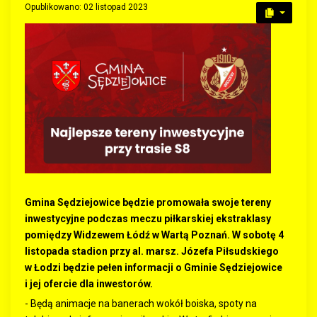
Opublikowano: 02 listopad 2023
Gmina Sędziejowice będzie promowała swoje tereny
inwestycyjne podczas meczu piłkarskiej ekstraklasy
pomiędzy Widzewem Łódź w Wartą Poznań. W sobotę 4
listopada stadion przy al. marsz. Józefa Piłsudskiego
w Łodzi będzie pełen informacji o Gminie Sędziejowice
i jej ofercie dla inwestorów.
- Będą animacje na banerach wokół boiska, spoty na