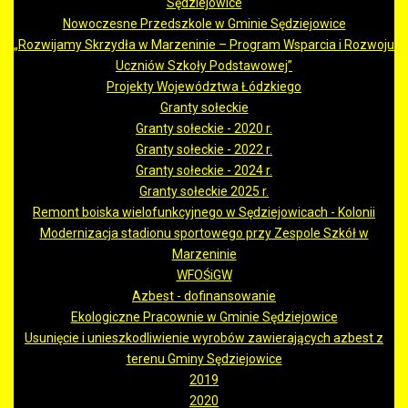
Sędziejowice
Nowoczesne Przedszkole w Gminie Sędziejowice
„Rozwijamy Skrzydła w Marzeninie – Program Wsparcia i Rozwoju
Uczniów Szkoły Podstawowej”
Projekty Województwa Łódzkiego
Granty sołeckie
Granty sołeckie - 2020 r.
Granty sołeckie - 2022 r.
Granty sołeckie - 2024 r.
Granty sołeckie 2025 r.
Remont boiska wielofunkcyjnego w Sędziejowicach - Kolonii
Modernizacja stadionu sportowego przy Zespole Szkół w
Marzeninie
WFOŚiGW
Azbest - dofinansowanie
Ekologiczne Pracownie w Gminie Sędziejowice
Usunięcie i unieszkodliwienie wyrobów zawierających azbest z
terenu Gminy Sędziejowice
2019
2020