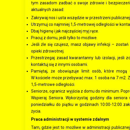
tym zasadom zadbać o swoje zdrowie i bezpieczeńst
aktualnych zasad:
Zakrywaj nos i usta wszędzie w przestrzeni publicznej
Utrzymuj co najmniej 1,5-metrowej odległości w kont
Dbaj higienę i jak najczęściej myj ręce.
Pracuj z domu, jeśli tylko to możliwe.
Jeśli źle się czujesz, masz objawy infekcji – zos
opieki zdrowotnej.
Przestrzegaj zasad kwarantanny lub izolacji, jeśli 
kontaktuj się z innymi osobami.
Pamiętaj, że obowiązuje limit osób, które mogą u
W kościele może przebywać max. 1 osoba na 7 m2. Za
1,5-metrowe odległości.
Seniorze, ogranicz wyjścia z domu do minimum. Popro
Wspieraj Seniora. Wykorzystaj godziny dla seniora w
poniedziałku do piątku w godzinach 10:00-12:00 za
życia.
Praca administracji w systemie zdalnym
Tam, gdzie jest to możliwe w administracji publiczn