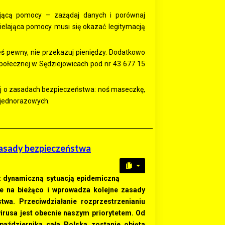
ającą pomocy – zażądaj danych i porównaj
ielająca pomocy musi się okazać legitymacją
teś pewny, nie przekazuj pieniędzy. Dodatkowo
łecznej w Sędziejowicach pod nr 43 677 15
nij o zasadach bezpieczeństwa: noś maseczkę,
k jednorazowych.
 zasady bezpieczeństwa
z dynamiczną sytuacją epidemiczną
je na bieżąco i wprowadza kolejne zasady
twa. Przeciwdziałanie rozprzestrzenianiu
irusa jest obecnie naszym priorytetem. Od
października cała Polska zostanie objęta