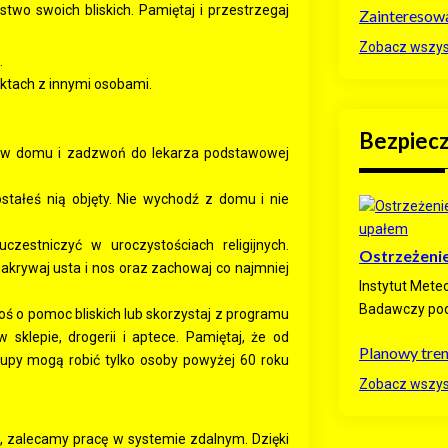
wo swoich bliskich. Pamiętaj i przestrzegaj
Zainteresow
Zobacz wszyst
.
aktach z innymi osobami.
Bezpiec
tań w domu i zadzwoń do lekarza podstawowej
zostałeś nią objęty. Nie wychodź z domu i nie
czestniczyć w uroczystościach religijnych.
Ostrzeżenie
krywaj usta i nos oraz zachowaj co najmniej
Instytut Mete
Badawczy podn
ś o pomoc bliskich lub skorzystaj z programu
 sklepie, drogerii i aptece. Pamiętaj, że od
Planowy tre
kupy mogą robić tylko osoby powyżej 60 roku
Zobacz wszyst
ej, zalecamy pracę w systemie zdalnym. Dzięki