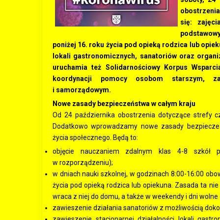
obostrzeni
się: zajęc
podstawowy
poniżej 16. roku życia pod opieką rodzica lub opie
lokali gastronomicznych, sanatoriów oraz organi
uruchamia też Solidarnościowy Korpus Wsparc
koordynacji pomocy osobom starszym, za
i samorządowym.
Nowe zasady bezpieczeństwa w całym kraju
Od 24 października obostrzenia dotyczące strefy 
Dodatkowo wprowadzamy nowe zasady bezpieczeńst
życia społecznego. Będą to:
objęcie nauczaniem zdalnym klas 4-8 szkół 
w rozporządzeniu);
w dniach nauki szkolnej, w godzinach 8:00-16:00 obo
życia pod opieką rodzica lub opiekuna. Zasada ta nie 
wraca z niej do domu, a także w weekendy i dni wolne 
zawieszenie działania sanatoriów z możliwością doko
zawieszenie stacjonarnej działalności lokali gastr