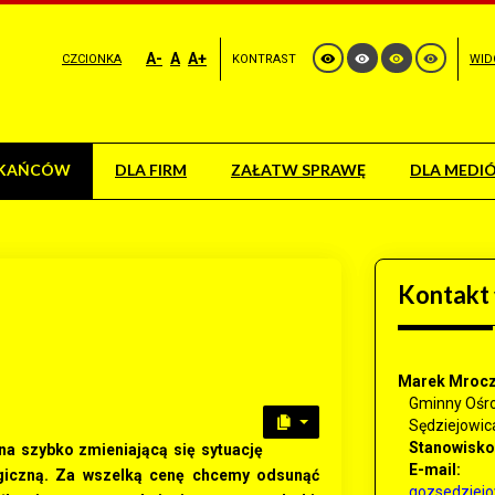
A-
A
A+
CZCIONKA
KONTRAST
WID
ZKAŃCÓW
DLA FIRM
ZAŁATW SPRAWĘ
DLA MEDI
Kontakt
Marek Mroc
Gminny Ośr
Sędziejowic
Stanowisko
a szybko zmieniającą się sytuację
E-mail:
giczną. Za wszelką cenę chcemy odsunąć
gozsedziej