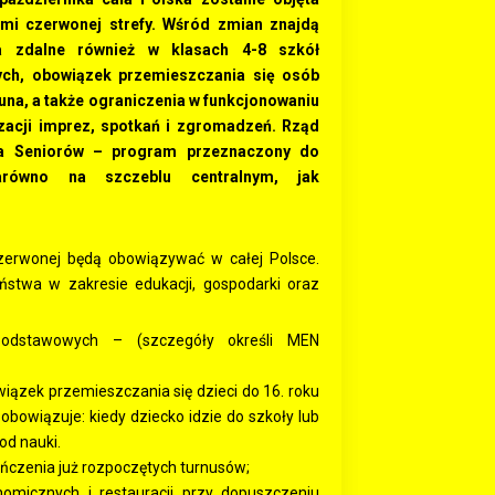
ami czerwonej strefy. Wśród zmian znajdą
ia zdalne również w klasach 4-8 szkół
ch, obowiązek przemieszczania się osób
kuna, a także ograniczenia w funkcjonowaniu
zacji imprez, spotkań i zgromadzeń. Rząd
ia Seniorów – program przeznaczony do
równo na szczeblu centralnym, jak
czerwonej będą obowiązywać w całej Polsce.
wa w zakresie edukacji, gospodarki oraz
podstawowych – (szczegóły określi MEN
wiązek przemieszczania się dzieci do 16. roku
obowiązuje: kiedy dziecko idzie do szkoły lub
od nauki.
ńczenia już rozpoczętych turnusów;
onomicznych i restauracji przy dopuszczeniu