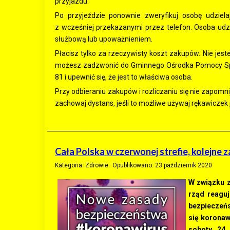
przyjazdu.
Po przyjeździe ponownie zweryfikuj osobę udziel
z wcześniej przekazanymi przez telefon. Osoba udz
służbową lub upoważnieniem.
Płacisz tylko za rzeczywisty koszt zakupów. Nie jes
możesz zadzwonić do Gminnego Ośrodka Pomocy Spo
81 i upewnić się, że jest to właściwa osoba.
Przy odbieraniu zakupów i rozliczaniu się nie zapom
zachowaj dystans, jeśli to możliwe używaj rękawicze
Cała Polska w czerwonej strefie, kolejne
Kategoria:
Zdrowie
Opublikowano: 23 październik 2020
W związku 
rząd reagu
bezpieczeńs
się koronaw
soboty, 24 