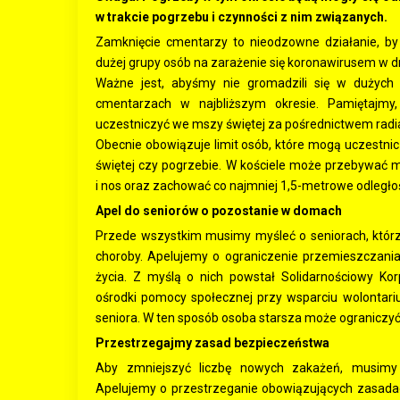
w trakcie pogrzebu i czynności z nim związanych.
Zamknięcie cmentarzy to nieodzowne działanie, by
dużej grupy osób na zarażenie się koronawirusem w d
Ważne jest, abyśmy nie gromadzili się w dużych 
cmentarzach w najbliższym okresie. Pamiętaj
uczestniczyć we mszy świętej za pośrednictwem radia 
Obecnie obowiązuje limit osób, które mogą uczestnic
świętej czy pogrzebie. W kościele może przebywać 
i nos oraz zachować co najmniej 1,5-metrowe odległoś
Apel do seniorów o pozostanie w domach
Przede wszystkim musimy myśleć o seniorach, którzy
choroby. Apelujemy o ograniczenie przemieszczania
życia. Z myślą o nich powstał Solidarnościowy Ko
ośrodki pomocy społecznej przy wsparciu wolontar
seniora. W ten sposób osoba starsza może ograniczy
Przestrzegajmy zasad bezpieczeństwa
Aby zmniejszyć liczbę nowych zakażeń, musimy j
Apelujemy o przestrzeganie obowiązujących zasada