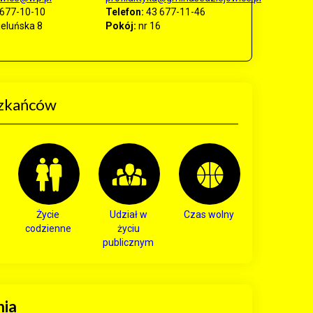
677-10-10
Telefon:
43 677-11-46
ieluńska 8
Pokój:
nr 16
zkańców
Życie
Udział w
Czas wolny
codzienne
życiu
publicznym
nia