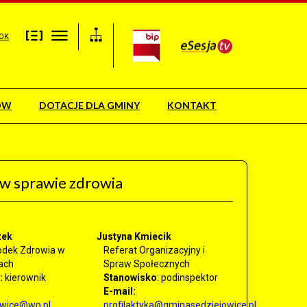
OK
ÓW
DOTACJE DLA GMINY
KONTAKT
w sprawie zdrowia
zek
Justyna Kmiecik
odek Zdrowia w
Referat Organizacyjny i
ach
Spraw Społecznych
:
kierownik
Stanowisko
:
podinspektor
E-mail:
owice@wp.pl
profilaktyka@gminasedziejowice.pl