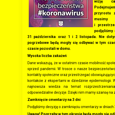
wizję ca
Podejmuje
przyrostu
musimy o
i przestrz
podjęliśmy
31 października oraz 1 i 2 listopada. Nie dot
pogrzebowe będą mogły się odbywać w tym czas
czasie pozostali w domu.
Wysoka liczba zakażeń
Dane wskazują, że w ostatnim czasie mobilność społ
sprzed pandemii. W trosce o nasze bezpieczeństwo 
kontakty społeczne oraz przestrzegać obowiązujący
kontakcie z ekspertami w dziedzinie epidemiologii.
najnowsza wiedza na temat rozprzestrzenian
odpowiedzialne decyzje. Dzięki nim mamy szansę na z
Zamknięcie cmentarzy na 3 dni
Podjęliśmy decyzję o zamknięciu cmentarzy w dniach 31
Uwaga! Pogrzeby w tym okresie będą mogły się od