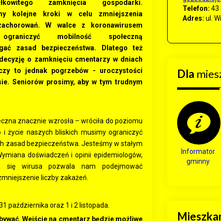
łkowitego zamknięcia gospodarki.
Telefon:
43 
my kolejne kroki w celu zmniejszenia
Adres:
ul. W
 zachorowań. W walce z koronawirusem
graniczyć mobilność społeczną
egać zasad bezpieczeństwa. Dlatego też
 decyzję o zamknięciu cmentarzy w dniach
yczy to jednak pogrzebów - uroczystości
Dla
mies
ie. Seniorów prosimy, aby w tym trudnym
eczna znacznie wzrosła – wróciła do poziomu
i życie naszych bliskich musimy ograniczyć
ch zasad bezpieczeństwa. Jesteśmy w stałym
Informator
 Wymiana doświadczeń i opinii epidemiologów,
gminny
ia się wirusa pozwala nam podejmować
mniejszenie liczby zakażeń.
 października oraz 1 i 2 listopada.
Mieszka
bywać. Wejście na cmentarz będzie możliwe