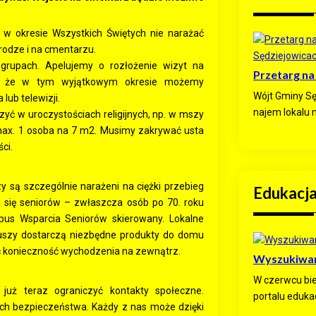
 w okresie Wszystkich Świętych nie narażać
rodze i na cmentarzu.
grupach. Apelujemy o rozłożenie wizyt na
Przetarg na
my, że w tym wyjątkowym okresie możemy
Wójt Gminy Sę
lub telewizji.
najem lokalu 
zyć w uroczystościach religijnych, np. w mszy
max. 1 osoba na 7 m2. Musimy zakrywać usta
ci.
 są szczególnie narażeni na ciężki przebieg
Edukacj
 się seniorów – zwłaszcza osób po 70. roku
rpus Wsparcia Seniorów skierowany. Lokalne
iuszy dostarczą niezbędne produkty do domu
ć konieczność wychodzenia na zewnątrz.
Wyszukiwar
W czerwcu bi
uż teraz ograniczyć kontakty społeczne.
portalu edukac
ch bezpieczeństwa. Każdy z nas może dzięki