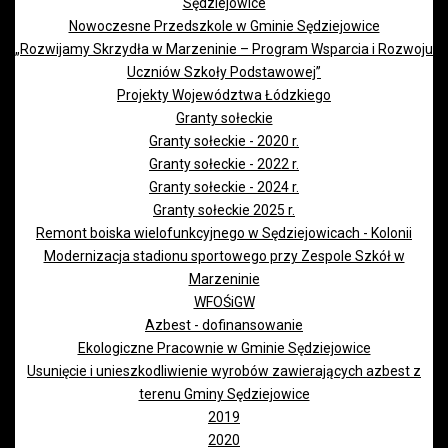
Sędziejowice
Nowoczesne Przedszkole w Gminie Sędziejowice
„Rozwijamy Skrzydła w Marzeninie – Program Wsparcia i Rozwoju
Uczniów Szkoły Podstawowej”
Projekty Województwa Łódzkiego
Granty sołeckie
Granty sołeckie - 2020 r.
Granty sołeckie - 2022 r.
Granty sołeckie - 2024 r.
Granty sołeckie 2025 r.
Remont boiska wielofunkcyjnego w Sędziejowicach - Kolonii
Modernizacja stadionu sportowego przy Zespole Szkół w
Marzeninie
WFOŚiGW
Azbest - dofinansowanie
Ekologiczne Pracownie w Gminie Sędziejowice
Usunięcie i unieszkodliwienie wyrobów zawierających azbest z
terenu Gminy Sędziejowice
2019
2020