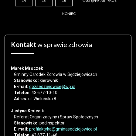
14
15
16
NASTĘPNY ARTYKUŁ
KONIEC
Kontakt
w sprawie zdrowia
Marek Mroczek
Gminny Ośrodek Zdrowia w Sędziejowicach
Stanowisko:
kierownik
E-mail:
gozsedziejowice@wp.pl
Telefon:
43 677-10-10
Adres:
ul. Wieluńska 8
Justyna Kmiecik
Referat Organizacyjny i Spraw Społecznych
Stanowisko
:
podinspektor
E-mail:
profilaktyka@gminasedziejowice.pl
Telefon:
43 677-11-46