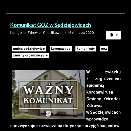
Komunikat GOZ w Sędziejowicach
Kategoria:
Zdrowie
Opublikowano: 16 marzec 2020
gmina sędziejowice
koronawirus
komunikaty
goz
zmiany organizacyjne
W związku
z zagrożeniem
epidemią
koronawirusa
Gminny Ośrodek
Zdrowia
w Sędziejowicach
wprowadza
nadzwyczajne rozwiązania dotyczące przyjęć pacjentów.