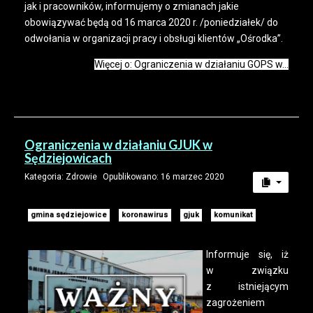
jak i pracowników, informujemy o zmianach jakie
obowiązywać będą od 16 marca 2020 r. /poniedziałek/ do
odwołania w organizacji pracy i obsługi klientów „Ośrodka”.
Więcej o: Ograniczenia w działaniu GOPS w...
Ograniczenia w działaniu GJUK w
Sędziejowicach
Kategoria:
Zdrowie
Opublikowano: 16 marzec 2020
gmina sędziejowice
koronawirus
gjuk
komunikat
Informuje się, iż
w związku
z istniejącym
zagrożeniem