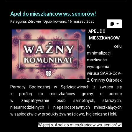
Apel do mieszkańcow ws. seniorów!
Kategoria:
Zdrowie
Opublikowano: 16 marzec 2020
APEL DO
MIESZKAŃCÓW
W celu
minimalizacji
możliwości
wystąpienia
wirusa SARS-CoV-
2, Gminny Ośrodek
Pomocy Społecznej w Sędziejowicach z zwraca się
z prośbą do mieszkańców gminy, o pomoc
w zaopatrywanie osób samotnych, starszych,
niesamodzielnych i niepełnosprawnych mieszkających
w sąsiedztwie w produkty żywnościowe, higieniczne i leki.
Więcej o: Apel do mieszkańcow ws. seniorów!