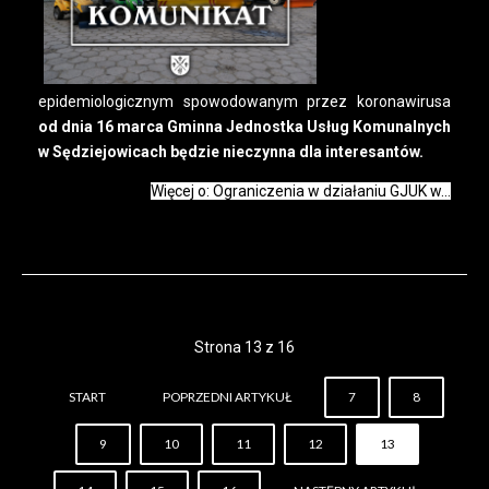
epidemiologicznym spowodowanym przez koronawirusa
od dnia 16 marca Gminna Jednostka Usług Komunalnych
w Sędziejowicach będzie nieczynna dla interesantów.
Więcej o: Ograniczenia w działaniu GJUK w...
Strona 13 z 16
START
POPRZEDNI ARTYKUŁ
7
8
9
10
11
12
13