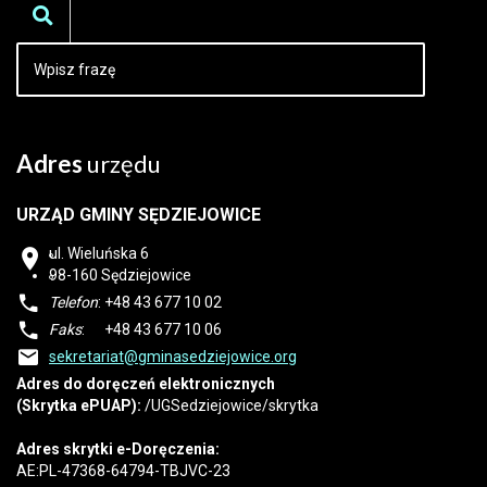
Adres
urzędu
URZĄD GMINY SĘDZIEJOWICE
ul. Wieluńska 6
98-160
Sędziejowice
Telefon
: +48 43 677 10 02
Faks
: +48 43 677 10 06
sekretariat@gminasedziejowice.org
Adres do doręczeń elektronicznych
(Skrytka ePUAP):
/UGSedziejowice/skrytka
Adres skrytki e-Doręczenia:
AE:PL-47368-64794-TBJVC-23