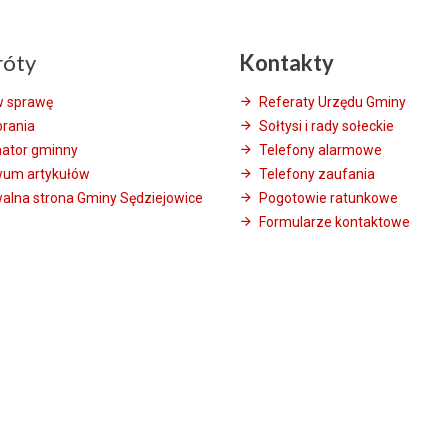
róty
Kontakty
w sprawę
Referaty Urzędu Gminy
brania
Sołtysi i rady sołeckie
mator gminny
Telefony alarmowe
wum artykułów
Telefony zaufania
alna strona Gminy Sędziejowice
Pogotowie ratunkowe
Formularze kontaktowe