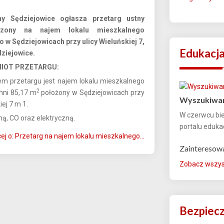
ny Sędziejowice
ogłasza przetarg ustny
iczony na najem lokalu mieszkalnego
 w Sędziejowicach przy ulicy Wieluńskiej 7,
Edukacj
ziejowice.
MIOT PRZETARGU:
m przetargu jest najem lokalu mieszkalnego
2
hni 85,17 m
położony w Sędziejowicach przy
Wyszukiwar
iej 7 m 1.
W czerwcu bi
ną, CO oraz elektryczną.
portalu edukac
ej o: Przetarg na najem lokalu mieszkalnego...
Zainteresow
Zobacz wszyst
Bezpiec