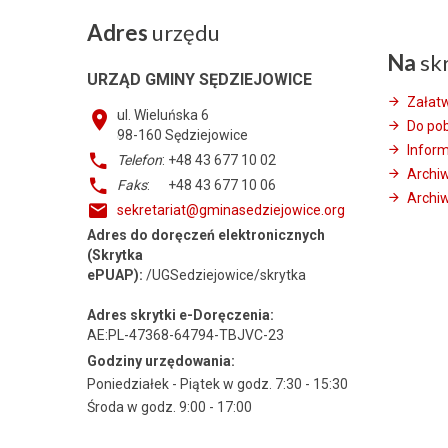
Adres
urzędu
Na
sk
URZĄD GMINY SĘDZIEJOWICE
Załat
ul. Wieluńska 6
Do po
98-160
Sędziejowice
Infor
Telefon
: +48 43 677 10 02
Archi
Faks
: +48 43 677 10 06
Archiw
sekretariat@gminasedziejowice.org
Adres do doręczeń elektronicznych
(Skrytka
ePUAP):
/UGSedziejowice/skrytka
Adres skrytki e-Doręczenia:
AE:PL-47368-64794-TBJVC-23
Godziny urzędowania:
Poniedziałek - Piątek w godz. 7:30 - 15:30
Środa w godz. 9:00 - 17:00