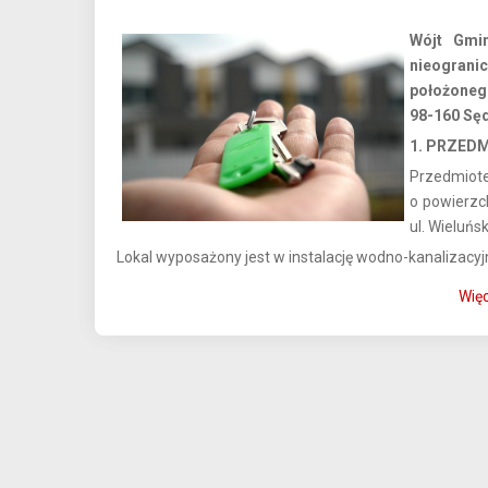
Wójt Gmi
nieogran
położonego
98-160 Sęd
1. PRZED
Przedmiote
o powierzc
ul. Wieluńsk
Lokal wyposażony jest w instalację wodno-kanalizacyj
Więc