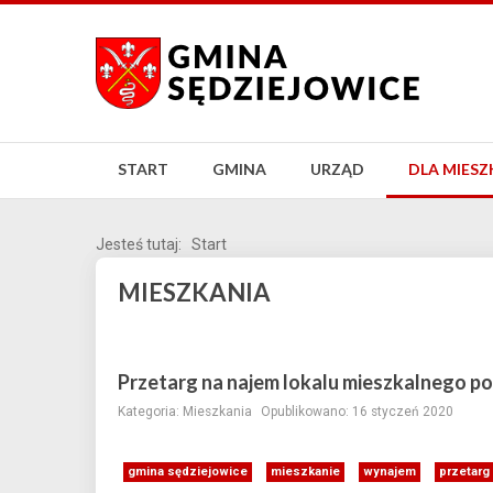
START
GMINA
URZĄD
DLA MIES
Jesteś tutaj:
Start
MIESZKANIA
Przetarg na najem lokalu mieszkalnego p
Kategoria:
Mieszkania
Opublikowano: 16 styczeń 2020
gmina sędziejowice
mieszkanie
wynajem
przetarg