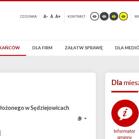
A-
A
A+
CZCIONKA
KONTRAST
WI
ZKAŃCÓW
DLA FIRM
ZAŁATW SPRAWĘ
DLA MEDI
Dla
mies
ołożonego w Sędziejowicach
Informator
gminny