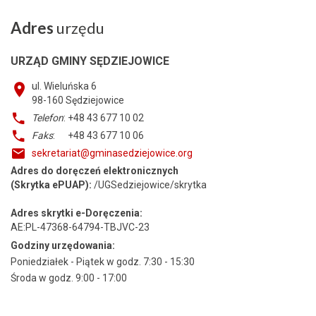
Adres
urzędu
URZĄD GMINY SĘDZIEJOWICE
ul. Wieluńska 6
98-160
Sędziejowice
Telefon
: +48 43 677 10 02
Faks
: +48 43 677 10 06
sekretariat@gminasedziejowice.org
Adres do doręczeń elektronicznych
(Skrytka ePUAP):
/UGSedziejowice/skrytka
Adres skrytki e-Doręczenia:
AE:PL-47368-64794-TBJVC-23
Godziny urzędowania:
Poniedziałek - Piątek w godz. 7:30 - 15:30
Środa w godz. 9:00 - 17:00