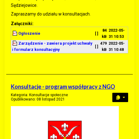
Sędziejowice.
Zapraszamy do udziału w konsultacjach.
Załączniki:
84
2022-05-
Ogłoszenie
[ ]
kB
31 10:53
Zarządzenie - zawiera projekt uchwały
479
2022-05-
[ ]
i formularz konsultacyjny
kB
31 10:48
Konsultacje - program współpracy z NGO
Kategoria:
Konsultacje społeczne
Opublikowano: 08 listopad 2021