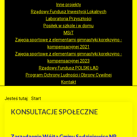
Inne projekty
Rządowy Fundusz Inwestycji Lokalnych
Laboratoria Przyszłości
Posiłek w szkole i w domu
MSiT
Zajęcia sportowe z elementami gimnastyki korekcyjno -
kompensacyjnej 2021
Zajęcia sportowe z elementami gimnastyki korekcyjno -
kompensacyjnej 2023
Rządowy Fundusz POLSKI ŁAD
Program Ochrony Ludności i Obrony Cywilnej
Kontakt
Jesteś tutaj:
Start
KONSULTACJE SPOŁECZNE
Zarządzenie Wójta Gminy Sędziejowice NR