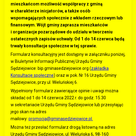
mieszkańcom możliwość współpracy z gminą
w charakterze inicjatorów, a także osób
wspomagających społecznie z wkładem rzeczowym lub
finansowym.
Wójt gminy zaprasza mieszkańców
i organizacje pozarządowe do udziału w tworzeniu
ostatecznych zapisów uchwały. Od 1 do 14 czerwca będą
trwały konsultacje społeczne w tej sprawie.
Formularz konsultacyjny jest dostępny w załączniku poniżej,
w Biuletynie Informacji Publicznej Urzędu Gminy
Sędziejowice: bip.gminasedziejowice.org (
zakładka
Konsultacje społeczne
) oraz w pok. Nr 16 Urzędu Gminy
Sędziejowice, przy ul. Wieluńskiej 6.
Wypełniony formularz zawierające opinie i uwagi można
składać od 1 do 14 czerwca 2022 r. do godz. 15.30
w sekretariacie Urzędu Gminy Sędziejowice lub przesyłając
jego skan na adres
mailowy:
promocja@gminasedziejowice.pl
.
Można też przesłać formularz drogą listowną na adres
Urzędu Gminy Sędziejowice, ul. Wieluńska 6, 98-160