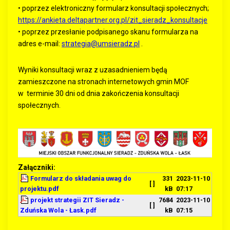
• poprzez elektroniczny formularz konsultacji społecznych;
https://ankieta.deltapartner.org.pl/zit_sieradz_konsultacje
• poprzez przesłanie podpisanego skanu formularza na
adres e-mail:
strategia@umsieradz.pl
.
Wyniki konsultacji wraz z uzasadnieniem będą
zamieszczone na stronach internetowych gmin MOF
w terminie 30 dni od dnia zakończenia konsultacji
społecznych.
Załączniki:
Formularz do składania uwag do
331
2023-11-10
[ ]
projektu.pdf
kB
07:17
projekt strategii ZIT Sieradz -
7684
2023-11-10
[ ]
Zduńska Wola - Łask.pdf
kB
07:15