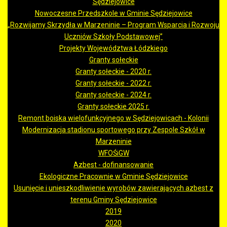
Sędziejowice
Nowoczesne Przedszkole w Gminie Sędziejowice
„Rozwijamy Skrzydła w Marzeninie – Program Wsparcia i Rozwoju
Uczniów Szkoły Podstawowej”
Projekty Województwa Łódzkiego
Granty sołeckie
Granty sołeckie - 2020 r.
Granty sołeckie - 2022 r.
Granty sołeckie - 2024 r.
Granty sołeckie 2025 r.
Remont boiska wielofunkcyjnego w Sędziejowicach - Kolonii
Modernizacja stadionu sportowego przy Zespole Szkół w
Marzeninie
WFOŚiGW
Azbest - dofinansowanie
Ekologiczne Pracownie w Gminie Sędziejowice
Usunięcie i unieszkodliwienie wyrobów zawierających azbest z
terenu Gminy Sędziejowice
2019
2020