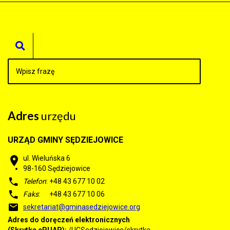
Adres
urzędu
URZĄD GMINY SĘDZIEJOWICE
ul. Wieluńska 6
98-160
Sędziejowice
Telefon
: +48 43 677 10 02
Faks
: +48 43 677 10 06
sekretariat@gminasedziejowice.org
Adres do doręczeń elektronicznych
(Skrytka ePUAP):
/UGSedziejowice/skrytka