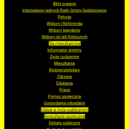
Akty prawne
Interpelacje radnych Rady Gminy Sędziejowice
Petycje
Wybory i Referenda
Wybory ławników
Wybory do Izb Rolniczych
Dla mieszkańców
Informator gminny
Życie codzienne
Mieszkania
Bezpieczeństwo
Zdrowie
Edukacja
Praca
Pomoc społeczna
Gospodarka odpadami
Udział w życiu publicznym
Konsultacje społeczne
Debaty publiczne