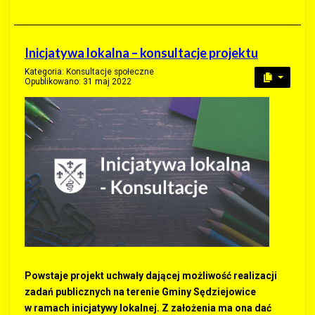
Inicjatywa lokalna – konsultacje projektu
Kategoria:
Konsultacje społeczne
Opublikowano: 31 maj 2022
Powstaje projekt uchwały dającej możliwość realizacji
zadań publicznych na terenie Gminy Sędziejowice
w ramach inicjatywy lokalnej. Z założenia ma ona dać