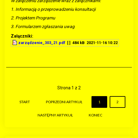
W załączeniu zarządzenie wraz z załącznikami:
1. Informacją o przeprowadzeniu konsultacji
2. Projektem Programu
3. Formularzem zgłaszania uwag
Załączniki:
zarządzenie_303_21.pdf
[ ]
484 kB
2021-11-16 10:22
Strona 1 z 2
START
POPRZEDNI ARTYKUŁ
1
2
NASTĘPNY ARTYKUŁ
KONIEC