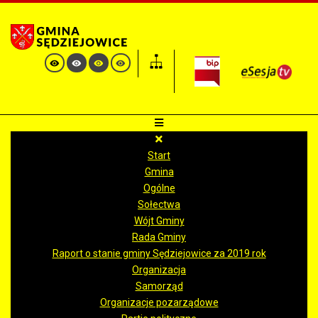
Start
Gmina
Ogólne
Sołectwa
Wójt Gminy
Rada Gminy
Raport o stanie gminy Sędziejowice za 2019 rok
Organizacja
Samorząd
Organizacje pozarządowe