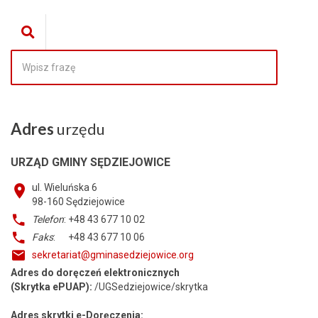
Adres
urzędu
URZĄD GMINY SĘDZIEJOWICE
ul. Wieluńska 6
98-160
Sędziejowice
Telefon
: +48 43 677 10 02
Faks
: +48 43 677 10 06
sekretariat@gminasedziejowice.org
Adres do doręczeń elektronicznych
(Skrytka ePUAP):
/UGSedziejowice/skrytka
Adres skrytki e-Doręczenia: