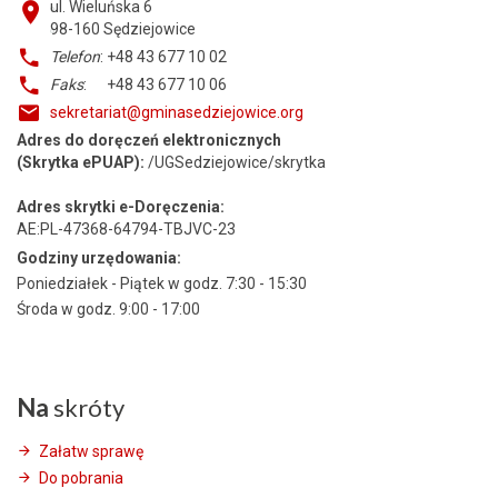
ul. Wieluńska 6
98-160
Sędziejowice
Telefon
: +48 43 677 10 02
Faks
: +48 43 677 10 06
sekretariat@gminasedziejowice.org
Adres do doręczeń elektronicznych
(Skrytka ePUAP):
/UGSedziejowice/skrytka
Adres skrytki e-Doręczenia:
AE:PL-47368-64794-TBJVC-23
Godziny urzędowania:
Poniedziałek - Piątek w godz. 7:30 - 15:30
Środa w godz. 9:00 - 17:00
Na
skróty
Załatw sprawę
Do pobrania