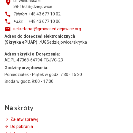
ul. Wieluńska 6
98-160
Sędziejowice
Telefon
: +48 43 677 10 02
Faks
: +48 43 677 10 06
sekretariat@gminasedziejowice.org
Adres do doręczeń elektronicznych
(Skrytka ePUAP):
/UGSedziejowice/skrytka
Adres skrytki e-Doręczenia:
AE:PL-47368-64794-TBJVC-23
Godziny urzędowania:
Poniedziałek - Piątek w godz. 7:30 - 15:30
Środa w godz. 9:00 - 17:00
Na
skróty
Załatw sprawę
Do pobrania