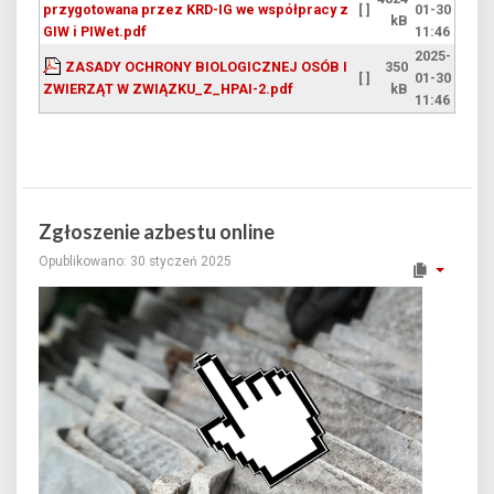
przygotowana przez KRD-IG we współpracy z
[ ]
01-30
kB
GIW i PIWet.pdf
11:46
2025-
ZASADY OCHRONY BIOLOGICZNEJ OSÓB I
350
[ ]
01-30
ZWIERZĄT W ZWIĄZKU_Z_HPAI-2.pdf
kB
11:46
Zgłoszenie azbestu online
Opublikowano: 30 styczeń 2025