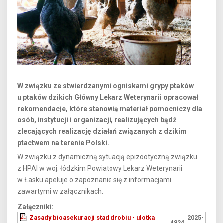
W związku ze stwierdzanymi ogniskami grypy ptaków
u ptaków dzikich Główny Lekarz Weterynarii opracował
rekomendacje, które stanowią materiał pomocniczy dla
osób, instytucji i organizacji, realizujących bądź
zlecających realizację działań związanych z dzikim
ptactwem na terenie Polski.
W związku z dynamiczną sytuacją epizootyczną związku
z HPAI w woj. łódzkim Powiatowy Lekarz Weterynarii
w Łasku apeluje o zapoznanie się z informacjami
zawartymi w załącznikach.
Załączniki:
Zasady bioasekuracji stad drobiu - ulotka
2025-
4824