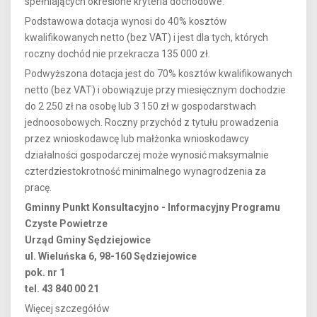
spełniających określone kryteria dochodowe.
Podstawowa dotacja wynosi do 40% kosztów
kwalifikowanych netto (bez VAT) i jest dla tych, których
roczny dochód nie przekracza 135 000 zł.
Podwyższona dotacja jest do 70% kosztów kwalifikowanych
netto (bez VAT) i obowiązuje przy miesięcznym dochodzie
do 2 250 zł na osobę lub 3 150 zł w gospodarstwach
jednoosobowych. Roczny przychód z tytułu prowadzenia
przez wnioskodawcę lub małżonka wnioskodawcy
działalności gospodarczej może wynosić maksymalnie
czterdziestokrotność minimalnego wynagrodzenia za
pracę.
Gminny Punkt Konsultacyjno - Informacyjny Programu
Czyste Powietrze
Urząd Gminy Sędziejowice
ul. Wieluńska 6, 98-160 Sędziejowice
pok. nr 1
tel. 43 840 00 21
Więcej szczegółów