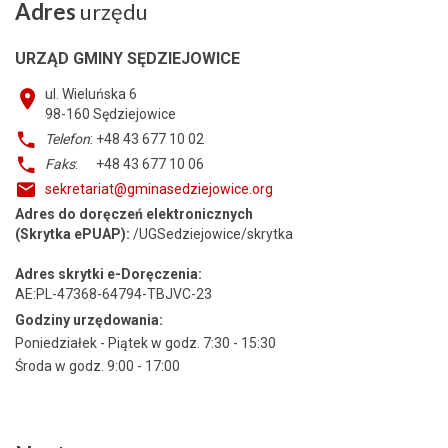
Adres
urzędu
URZĄD GMINY SĘDZIEJOWICE
ul. Wieluńska 6
98-160
Sędziejowice
Telefon
: +48 43 677 10 02
Faks
: +48 43 677 10 06
sekretariat@gminasedziejowice.org
Adres do doręczeń elektronicznych
(Skrytka ePUAP):
/UGSedziejowice/skrytka
Adres skrytki e-Doręczenia:
AE:PL-47368-64794-TBJVC-23
Godziny urzędowania:
Poniedziałek - Piątek w godz. 7:30 - 15:30
Środa w godz. 9:00 - 17:00