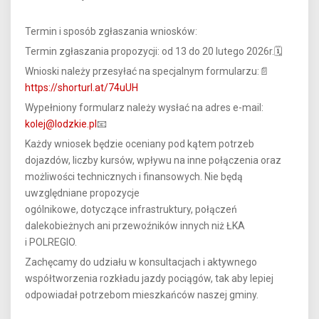
Termin i sposób zgłaszania wniosków:
Termin zgłaszania propozycji: od 13 do 20 lutego 2026r.🗓
Wnioski należy przesyłać na specjalnym formularzu:📄
https://shorturl.at/74uUH
Wypełniony formularz należy wysłać na adres e-mail:
kolej@lodzkie.pl
📧
Każdy wniosek będzie oceniany pod kątem potrzeb
dojazdów, liczby kursów, wpływu na inne połączenia oraz
możliwości technicznych i finansowych. Nie będą
uwzględniane propozycje
ogólnikowe, dotyczące infrastruktury, połączeń
dalekobieżnych ani przewoźników innych niż ŁKA
i POLREGIO.
Zachęcamy do udziału w konsultacjach i aktywnego
współtworzenia rozkładu jazdy pociągów, tak aby lepiej
odpowiadał potrzebom mieszkańców naszej gminy.