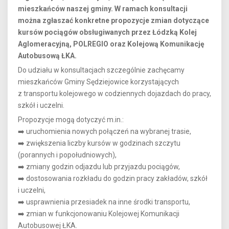
mieszkańców naszej gminy. W ramach konsultacji
można zgłaszać konkretne propozycje zmian dotyczące
kursów pociągów obsługiwanych przez Łódzką Kolej
Aglomeracyjną, POLREGIO oraz Kolejową Komunikację
Autobusową ŁKA.
Do udziału w konsultacjach szczególnie zachęcamy
mieszkańców Gminy Sędziejowice korzystających
z transportu kolejowego w codziennych dojazdach do pracy,
szkół i uczelni.
Propozycje mogą dotyczyć m.in.:
➡️ uruchomienia nowych połączeń na wybranej trasie,
➡️ zwiększenia liczby kursów w godzinach szczytu
(porannych i popołudniowych),
➡️ zmiany godzin odjazdu lub przyjazdu pociągów,
➡️ dostosowania rozkładu do godzin pracy zakładów, szkół
i uczelni,
➡️ usprawnienia przesiadek na inne środki transportu,
➡️ zmian w funkcjonowaniu Kolejowej Komunikacji
Autobusowej ŁKA.