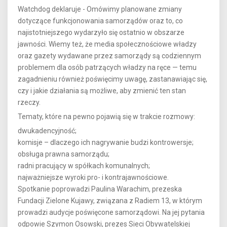
Watchdog deklaruje - Omówimy planowane zmiany
dotyczące funkcjonowania samorządów oraz to, co
najistotniejszego wydarzyło się ostatnio w obszarze
jawności. Wiemy też, że media społecznościowe władzy
oraz gazety wydawane przez samorządy są codziennym
problemem dla osób patrzących władzy na ręce — temu
zagadnieniu również poświęcimy uwagę, zastanawiając się,
czy i jakie działania są możliwe, aby zmienić ten stan
rzeczy.
Tematy, które na pewno pojawią się w trakcie rozmowy:
dwukadencyjność;
komisje – dlaczego ich nagrywanie budzi kontrowersje;
obsługa prawna samorządu;
radni pracujący w spółkach komunalnych;
najważniejsze wyroki pro- i kontrajawnościowe.
Spotkanie poprowadzi Paulina Warachim, prezeska
Fundacji Zielone Kujawy, związana z Radiem 13, w którym
prowadzi audycje poświęcone samorządowi. Na jej pytania
odpowie Szymon Osowski, prezes Sieci Obywatelskiej