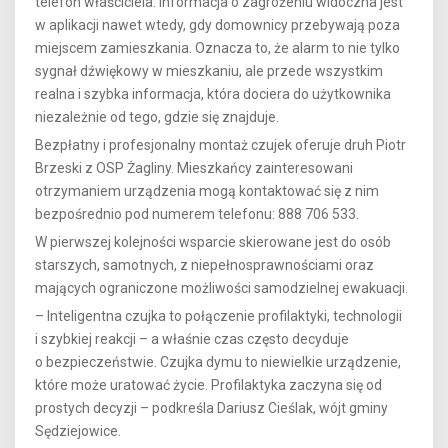
telefon właściciela. Informacja o zagrożeniu widoczna jest
w aplikacji nawet wtedy, gdy domownicy przebywają poza
miejscem zamieszkania. Oznacza to, że alarm to nie tylko
sygnał dźwiękowy w mieszkaniu, ale przede wszystkim
realna i szybka informacja, która dociera do użytkownika
niezależnie od tego, gdzie się znajduje.
Bezpłatny i profesjonalny montaż czujek oferuje druh Piotr
Brzeski z OSP Żagliny. Mieszkańcy zainteresowani
otrzymaniem urządzenia mogą kontaktować się z nim
bezpośrednio pod numerem telefonu: 888 706 533.
W pierwszej kolejności wsparcie skierowane jest do osób
starszych, samotnych, z niepełnosprawnościami oraz
mających ograniczone możliwości samodzielnej ewakuacji.
– Inteligentna czujka to połączenie profilaktyki, technologii
i szybkiej reakcji – a właśnie czas często decyduje
o bezpieczeństwie. Czujka dymu to niewielkie urządzenie,
które może uratować życie. Profilaktyka zaczyna się od
prostych decyzji – podkreśla Dariusz Cieślak, wójt gminy
Sędziejowice.