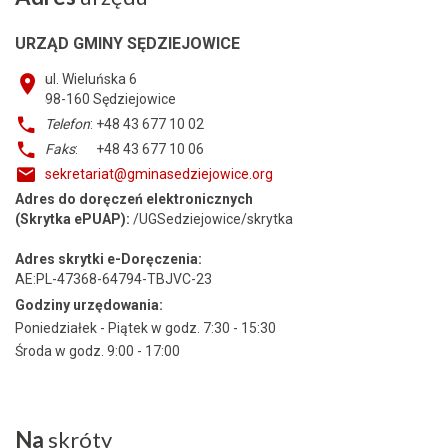
URZĄD GMINY SĘDZIEJOWICE
ul. Wieluńska 6
98-160
Sędziejowice
Telefon
: +48 43 677 10 02
Faks
: +48 43 677 10 06
sekretariat@gminasedziejowice.org
Adres do doręczeń elektronicznych
(Skrytka ePUAP):
/UGSedziejowice/skrytka
Adres skrytki e-Doręczenia:
AE:PL-47368-64794-TBJVC-23
Godziny urzędowania:
Poniedziałek - Piątek w godz. 7:30 - 15:30
Środa w godz. 9:00 - 17:00
Na
skróty