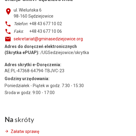
ul. Wieluńska 6
98-160
Sędziejowice
Telefon
: +48 43 677 10 02
Faks
: +48 43 677 10 06
sekretariat@gminasedziejowice.org
Adres do doręczeń elektronicznych
(Skrytka ePUAP):
/UGSedziejowice/skrytka
Adres skrytki e-Doręczenia:
AE:PL-47368-64794-TBJVC-23
Godziny urzędowania:
Poniedziałek - Piątek w godz. 7:30 - 15:30
Środa w godz. 9:00 - 17:00
Na
skróty
Załatw sprawę