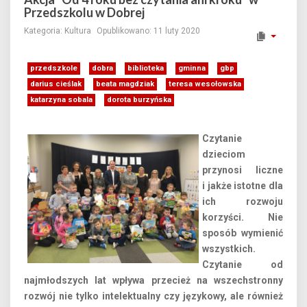
Przedszkolu w Dobrej
Kategoria:
Kultura
Opublikowano: 11 luty 2020
przedszkole
dobra
biblioteka
gminna
gbp
darius cieślak
beata magdziak
teresa wesołowska
katarzyna sobala
dorota burzyńska
Czytanie
dzieciom
przynosi liczne
i jakże istotne dla
ich rozwoju
korzyści. Nie
sposób wymienić
wszystkich.
Czytanie od
najmłodszych lat wpływa przecież na wszechstronny
rozwój nie tylko intelektualny czy językowy, ale również