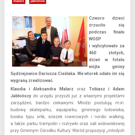
malarz
jabłoński
Czworo dzieci
zrzuciło się
podczas finału
WOŚP
i wylicytowało za
460 złotych,
dzień w fotelu
wójta gminy
Sędziejowice Dariusza Cieślaka. We wtorek udało im się
wygraną zrealizować.
Klaudia i Aleksandra Malarz
oraz
Tobiasz i Adam
Jabłońscy
do urzędu przyszli już z własnymi projektami
zarządzeń, bardzo ciekawymi. Młodzi postulują m.in.
budowę skateparku, aquaparku, gminnego lodowiska,
boiska typu orlik, ścieżek rowerowych i nordic walking,
a także parku trampolin i rozrywki oraz sali widowiskowej
przy Gminnym Ośrodku Kultury. Wśród propozycji „młodych