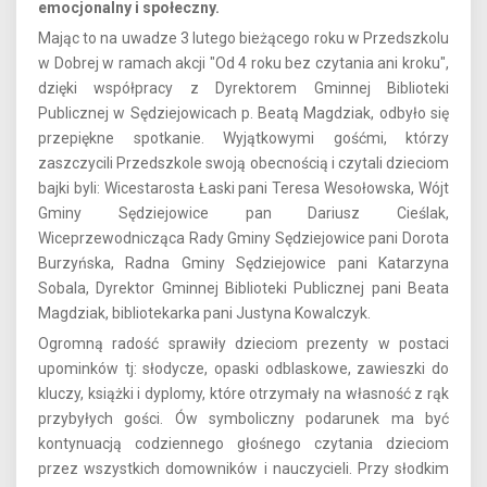
emocjonalny i społeczny.
Mając to na uwadze 3 lutego bieżącego roku w Przedszkolu
w Dobrej w ramach akcji "Od 4 roku bez czytania ani kroku",
dzięki współpracy z Dyrektorem Gminnej Biblioteki
Publicznej w Sędziejowicach p. Beatą Magdziak, odbyło się
przepiękne spotkanie. Wyjątkowymi gośćmi, którzy
zaszczycili Przedszkole swoją obecnością i czytali dzieciom
bajki byli: Wicestarosta Łaski pani Teresa Wesołowska, Wójt
Gminy Sędziejowice pan Dariusz Cieślak,
Wiceprzewodnicząca Rady Gminy Sędziejowice pani Dorota
Burzyńska, Radna Gminy Sędziejowice pani Katarzyna
Sobala, Dyrektor Gminnej Biblioteki Publicznej pani Beata
Magdziak, bibliotekarka pani Justyna Kowalczyk.
Ogromną radość sprawiły dzieciom prezenty w postaci
upominków tj: słodycze, opaski odblaskowe, zawieszki do
kluczy, książki i dyplomy, które otrzymały na własność z rąk
przybyłych gości. Ów symboliczny podarunek ma być
kontynuacją codziennego głośnego czytania dzieciom
przez wszystkich domowników i nauczycieli. Przy słodkim