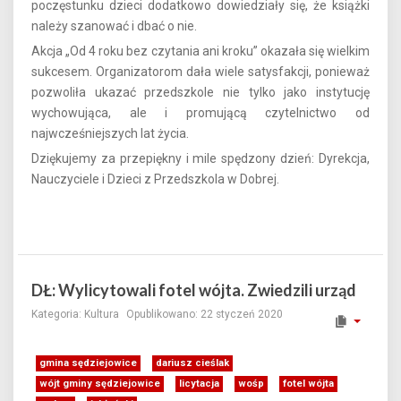
poczęstunku dzieci dodatkowo dowiedziały się, że książki
należy szanować i dbać o nie.
Akcja „Od 4 roku bez czytania ani kroku” okazała się wielkim
sukcesem. Organizatorom dała wiele satysfakcji, ponieważ
pozwoliła ukazać przedszkole nie tylko jako instytucję
wychowująca, ale i promującą czytelnictwo od
najwcześniejszych lat życia.
Dziękujemy za przepiękny i mile spędzony dzień: Dyrekcja,
Nauczyciele i Dzieci z Przedszkola w Dobrej.
DŁ: Wylicytowali fotel wójta. Zwiedzili urząd
Kategoria:
Kultura
Opublikowano: 22 styczeń 2020
gmina sędziejowice
dariusz cieślak
wójt gminy sędziejowice
licytacja
wośp
fotel wójta