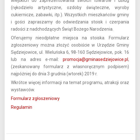
wiejskich do zaprezentowania swoich towarów i usług
(rękodzieło artystyczne, ozdoby świąteczne, wyroby
cukiernicze, zabawki, itp.). Wszystkich mieszkańców gminy
i gości zapraszamy do odwiedzania stoisk i czerpania
radości z nadchodzących Świąt Bożego Narodzenia.
Oferujemy nieodpłatne miejsca na stoiska. Formularz
zgłoszeniowy można złożyć osobiście w Urzędzie Gminy
Sędziejowice, ul. Wieluńska 6, 98-160 Sędziejowice, pok. 16
lub na adres e-mail:
promocja@gminasedziejowice.pl
,
(zeskanowany formularz z własnoręcznym podpisem)
najpóźniej do dnia 3 grudnia (wtorek) 2019 r.
Wkrótce więcej informacji na temat programu, atrakcji oraz
wystawców.
Formularz zgłoszeniowy
Regulamin