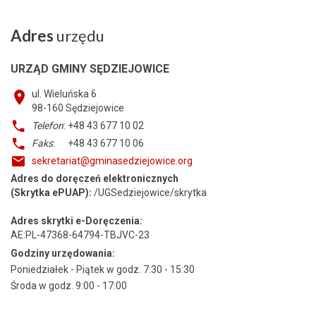
Adres
urzędu
URZĄD GMINY SĘDZIEJOWICE
ul. Wieluńska 6
98-160
Sędziejowice
Telefon
: +48 43 677 10 02
Faks
: +48 43 677 10 06
sekretariat@gminasedziejowice.org
Adres do doręczeń elektronicznych
(Skrytka ePUAP):
/UGSedziejowice/skrytka
Adres skrytki e-Doręczenia:
AE:PL-47368-64794-TBJVC-23
Godziny urzędowania:
Poniedziałek - Piątek w godz. 7:30 - 15:30
Środa w godz. 9:00 - 17:00