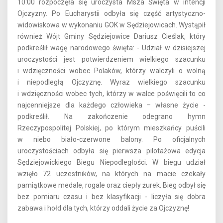
10:00 rozpoczęła się uroczysta Msza Święta w intencji
Ojczyzny. Po Eucharystii odbyła się część artystyczno-
widowiskowa w wykonaniu GOK w Sędziejowicach. Wystąpił
również Wójt Gminy Sędziejowice Dariusz Cieślak, który
podkreślił wagę narodowego święta: - Udział w dzisiejszej
uroczystości jest potwierdzeniem wielkiego szacunku
i wdzięczności wobec Polaków, którzy walczyli o wolną
i niepodległą Ojczyznę. Wyraz wielkiego szacunku
i wdzięczności wobec tych, którzy w walce poświęcili to co
najcenniejsze dla każdego człowieka – własne życie -
podkreślił. Na zakończenie odegrano hymn
Rzeczypospolitej Polskiej, po którym mieszkańcy puścili
w niebo biało-czerwone balony. Po oficjalnych
uroczystościach odbyła się pierwsza pilotażowa edycja
Sędziejowickiego Biegu Niepodległości. W biegu udział
wzięło 72 uczestników, na których na macie czekały
pamiątkowe medale, rogale oraz ciepły żurek. Bieg odbył się
bez pomiaru czasu i bez klasyfikacji - liczyła się dobra
zabawa i hołd dla tych, którzy oddali życie za Ojczyznę!