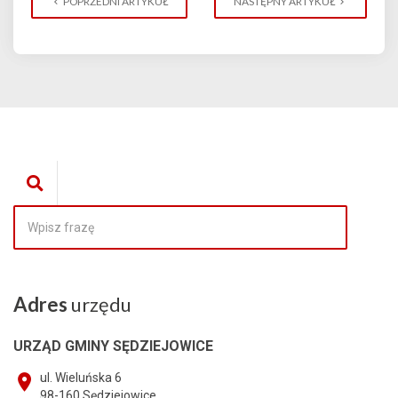
POPRZEDNI ARTYKUŁ
NASTĘPNY ARTYKUŁ
Adres
urzędu
URZĄD GMINY SĘDZIEJOWICE
ul. Wieluńska 6
98-160
Sędziejowice