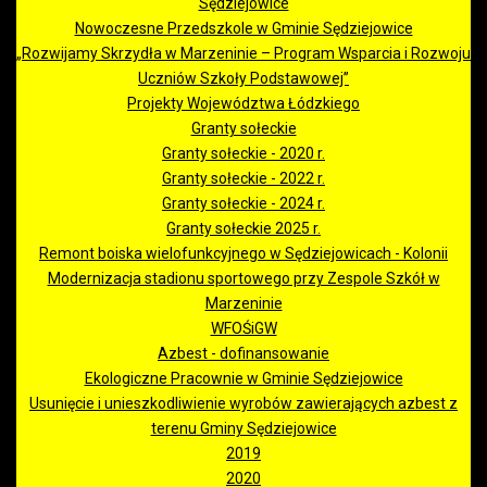
Sędziejowice
Nowoczesne Przedszkole w Gminie Sędziejowice
„Rozwijamy Skrzydła w Marzeninie – Program Wsparcia i Rozwoju
Uczniów Szkoły Podstawowej”
Projekty Województwa Łódzkiego
Granty sołeckie
Granty sołeckie - 2020 r.
Granty sołeckie - 2022 r.
Granty sołeckie - 2024 r.
Granty sołeckie 2025 r.
Remont boiska wielofunkcyjnego w Sędziejowicach - Kolonii
Modernizacja stadionu sportowego przy Zespole Szkół w
Marzeninie
WFOŚiGW
Azbest - dofinansowanie
Ekologiczne Pracownie w Gminie Sędziejowice
Usunięcie i unieszkodliwienie wyrobów zawierających azbest z
terenu Gminy Sędziejowice
2019
2020