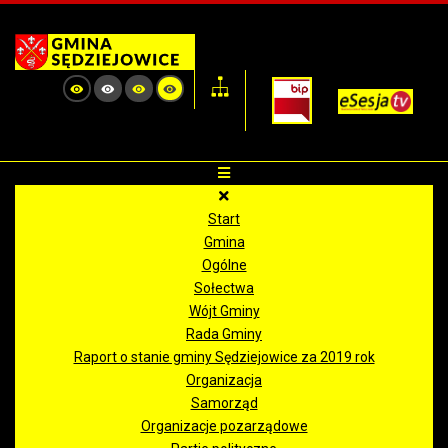
Start
Gmina
Ogólne
Sołectwa
Wójt Gminy
Rada Gminy
Raport o stanie gminy Sędziejowice za 2019 rok
Organizacja
Samorząd
Organizacje pozarządowe