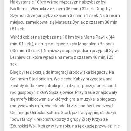
Na dystansie 10 km wśród mężczyzn najszybszy był
Bartłomiej Wierucki z czasem 36 min. i 32 sek. Drugi był
Szymon Grzegorczyk z czasem 37 min. i 17 sek. Na trzecim
miejscu zameldował się Mateusz Dyniak z czasem 38 min
i 51 sek.
Wśród kobiet najszybsza na 10 km była Marta Pawlik (44
min. 01 sek.), a drugie miejsce zajęła Magdalena Bolonek
(45 min. i 37 sek.). Najniższy stopień podium przypadł Sylwii
Leśniewicz, która wpadła na metę z czasem 46 min. i 25
sek.
Bieg był też okazją do integracji środowiska biegaczy. Na
Gminnym Stadionie im. Wojciecha Kabzy przygotowane
zostały dodatkowe atrakcje dla dzieci i poczęstunek spod
ręki gospodyń z KGW Sędziejowice. Przy trasie znajdowały
się strefy kibicowania w których grała muzyka, a biegaczy
motywowały m.in. cheerleaderki z zespołów tanecznych
Gminnego Ośrodka Kultury. Start, już tradycyjnie, obsłużyli
"powstańcy" - rekonstruktorzy z grupy Złoty Krzyż ze
Zduńskiej Woli, którzy w tym roku na tę okazję przywieźli nie