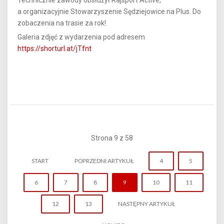
a organizacyjnie Stowarzyszenie Sędziejowice na Plus. Do
zobaczenia na trasie za rok!
Galeria zdjęć z wydarzenia pod adresem
https://shorturl.at/jTfnt
Strona 9 z 58
START
POPRZEDNI ARTYKUŁ
4
5
6
7
8
9
10
11
12
13
NASTĘPNY ARTYKUŁ