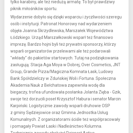
tylko karabiny, ale też niedużą armatę. To był prawdziwy
piknik miłośników sportu.
Wydarzenie dobyło się dzięki wsparciu i życzliwości szeregu
osób i instytucji. Patronat Honorowy nad wydarzeniem
objęła Joanna Skrzydlewska, Marszałek Województwa
Łódzkiego. Urząd Marszałkowski wsparł też finansowo
imprezę. Bardzo hojni byli też prywatni sponsorzy, którzy
wsparli organizatorów przelewami ale też podarowali
"wkłady" do pakietów startowych. Tutaj na podziękowania
zasługują: Stacja Aga Moya w Dobrej, Over Cosmetics, JNT
Group, Grande Pizza/Magiczna Komnata Łask, Ludowy
Bank Spółdzielczy w Zduńskiej Woli i Fortuna. Społeczna
Akademia Nauk z Bełchatowa zapewniła wodę dla
biegaczy, trofea ufundowała posłanka Jolanta Zięba - Gzik,
swoje też dorzucili poseł Krzysztof Habura i senator Marcin
Karpiński. Logistycznie zawody wsparli druhowie OSP
z gminy Sędziejowice oraz Gminna Jednostka Usług
Komunalnych. Z organizatorami ściśle też współpracowały
i pomagały Powiat Łaski i Nadleśnictwo Kolumna.
Technicznie zawody obsłużył Rajsport Active,