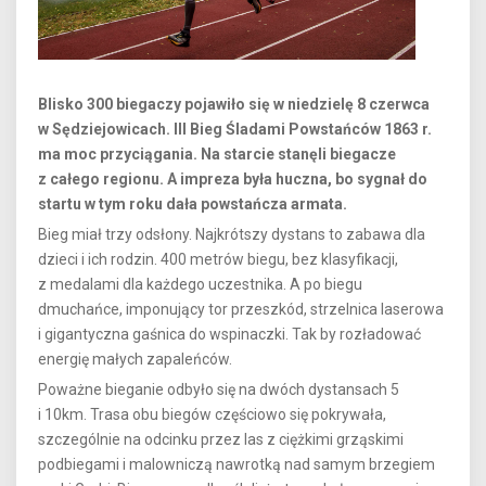
Blisko 300 biegaczy pojawiło się w niedzielę 8 czerwca
w Sędziejowicach. III Bieg Śladami Powstańców 1863 r.
ma moc przyciągania. Na starcie stanęli biegacze
z całego regionu. A impreza była huczna, bo sygnał do
startu w tym roku dała powstańcza armata.
Bieg miał trzy odsłony. Najkrótszy dystans to zabawa dla
dzieci i ich rodzin. 400 metrów biegu, bez klasyfikacji,
z medalami dla każdego uczestnika. A po biegu
dmuchańce, imponujący tor przeszkód, strzelnica laserowa
i gigantyczna gaśnica do wspinaczki. Tak by rozładować
energię małych zapaleńców.
Poważne bieganie odbyło się na dwóch dystansach 5
i 10km. Trasa obu biegów częściowo się pokrywała,
szczególnie na odcinku przez las z ciężkimi grząskimi
podbiegami i malowniczą nawrotką nad samym brzegiem