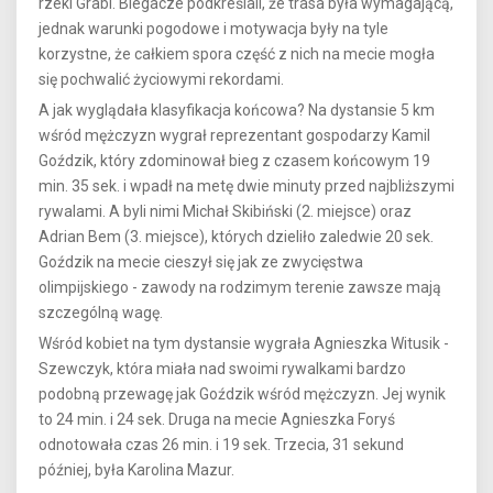
rzeki Grabi. Biegacze podkreślali, że trasa była wymagającą,
jednak warunki pogodowe i motywacja były na tyle
korzystne, że całkiem spora część z nich na mecie mogła
się pochwalić życiowymi rekordami.
A jak wyglądała klasyfikacja końcowa? Na dystansie 5 km
wśród mężczyzn wygrał reprezentant gospodarzy Kamil
Goździk, który zdominował bieg z czasem końcowym 19
min. 35 sek. i wpadł na metę dwie minuty przed najbliższymi
rywalami. A byli nimi Michał Skibiński (2. miejsce) oraz
Adrian Bem (3. miejsce), których dzieliło zaledwie 20 sek.
Goździk na mecie cieszył się jak ze zwycięstwa
olimpijskiego - zawody na rodzimym terenie zawsze mają
szczególną wagę.
Wśród kobiet na tym dystansie wygrała Agnieszka Witusik -
Szewczyk, która miała nad swoimi rywalkami bardzo
podobną przewagę jak Goździk wśród mężczyzn. Jej wynik
to 24 min. i 24 sek. Druga na mecie Agnieszka Foryś
odnotowała czas 26 min. i 19 sek. Trzecia, 31 sekund
później, była Karolina Mazur.