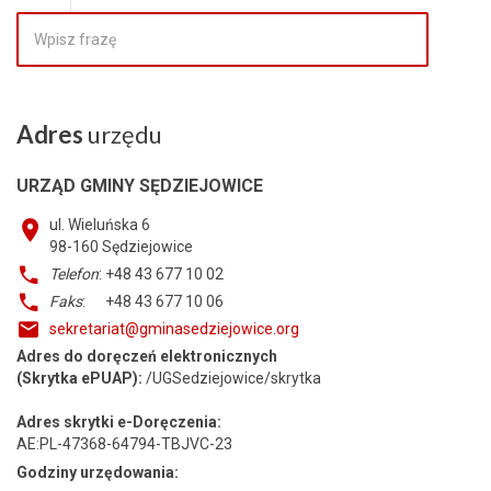
Adres
urzędu
URZĄD GMINY SĘDZIEJOWICE
ul. Wieluńska 6
98-160
Sędziejowice
Telefon
: +48 43 677 10 02
Faks
: +48 43 677 10 06
sekretariat@gminasedziejowice.org
Adres do doręczeń elektronicznych
(Skrytka ePUAP):
/UGSedziejowice/skrytka
Adres skrytki e-Doręczenia:
AE:PL-47368-64794-TBJVC-23
Godziny urzędowania: