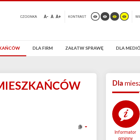
A-
A
A+
CZCIONKA
KONTRAST
WI
ZKAŃCÓW
DLA FIRM
ZAŁATW SPRAWĘ
DLA MEDI
 MIESZKAŃCÓW
Dla
mies
Informator
gminny