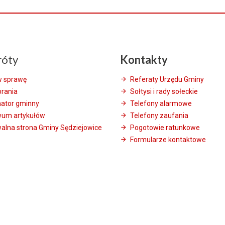
róty
Kontakty
w sprawę
Referaty Urzędu Gminy
brania
Sołtysi i rady sołeckie
mator gminny
Telefony alarmowe
wum artykułów
Telefony zaufania
alna strona Gminy Sędziejowice
Pogotowie ratunkowe
Formularze kontaktowe