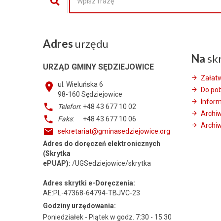
Adres
urzędu
Na
sk
URZĄD GMINY SĘDZIEJOWICE
Załat
ul. Wieluńska 6
Do po
98-160
Sędziejowice
Infor
Telefon
: +48 43 677 10 02
Archi
Faks
: +48 43 677 10 06
Archiw
sekretariat@gminasedziejowice.org
Adres do doręczeń elektronicznych
(Skrytka
ePUAP):
/UGSedziejowice/skrytka
Adres skrytki e-Doręczenia:
AE:PL-47368-64794-TBJVC-23
Godziny urzędowania:
Poniedziałek - Piątek w godz. 7:30 - 15:30