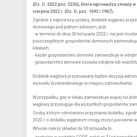
(Dz. U. 2022 poz. 2236), która wprowadza zmiany w
sierpnia 2022 r. (Dz. U. poz. 1692 i 1967).
Zgodnie z najnowszą ustawą, dodatek węglowy przysł
domowego pod jednym adresem, jeśli:
- w terminie do dnia 30 listopada 2022 r. nie jest moż
poszczególnych gospodarstw domowych zamieszkuj
lokalach,
- każde gospodarstwo domowe zamieszkuje w odrębny
- gospodarstwo domowe posiada odrębne lub współdz
Dodatek węglowy przyznawany będzie decyzją admini
wywiadu środowiskowego w miejscu zamieszkania.
W przypadku, gdy w lokalu zamieszkuje więcej niż j
węglowy przysługuje dla wszystkich gospodarstw zam
Osoby, którym odmówiono przyznania dodatku, zgodnie 
2022 r. o dodatku węglowym mogą złożyć ponownie w
Wnioski należy składać do 30 listopada br. :
- osobiście w siedzibie GOPS, pokój nr 3 (od poniedzia