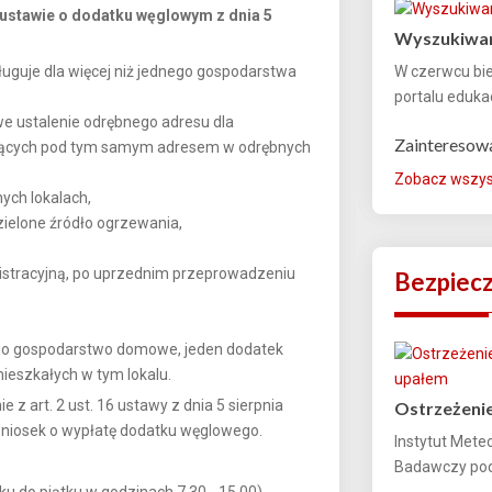
 ustawie o dodatku węglowym z dnia 5
Wyszukiwar
uguje dla więcej niż jednego gospodarstwa
W czerwcu bi
portalu edukac
liwe ustalenie odrębnego adresu dla
Zainteresow
ących pod tym samym adresem w odrębnych
Zobacz wszyst
ch lokalach,
ielone źródło ogrzewania,
stracyjną, po uprzednim przeprowadzeniu
Bezpiec
edno gospodarstwo domowe, jeden dodatek
ieszkałych w tym lokalu.
z art. 2 ust. 16 ustawy z dnia 5 sierpnia
Ostrzeżenie
niosek o wypłatę dodatku węglowego.
Instytut Mete
Badawczy podn
łku do piątku w godzinach 7.30 - 15.00)