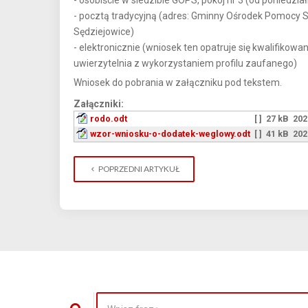
- pocztą tradycyjną (adres: Gminny Ośrodek Pomocy Sp
Sędziejowice)
- elektronicznie (wniosek ten opatruje się kwalifiko
uwierzytelnia z wykorzystaniem profilu zaufanego)
Wniosek do pobrania w załączniku pod tekstem.
Załączniki:
rodo.odt
[ ]
27 kB
202
wzor-wniosku-o-dodatek-weglowy.odt
[ ]
41 kB
202
POPRZEDNI ARTYKUŁ