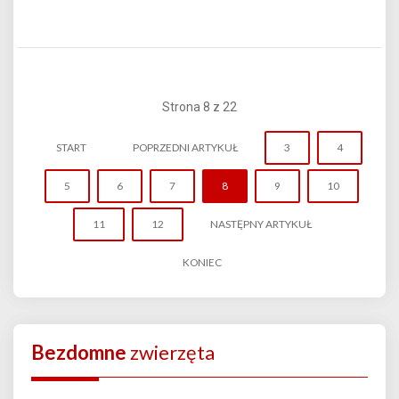
Strona 8 z 22
START
POPRZEDNI ARTYKUŁ
3
4
5
6
7
8
9
10
11
12
NASTĘPNY ARTYKUŁ
KONIEC
Bezdomne
zwierzęta