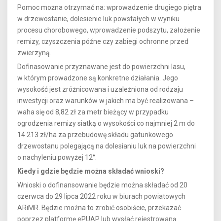
Pomoc można otrzymać na: wprowadzenie drugiego piętra
w drzewostanie, dolesienie luk powstałych w wyniku
procesu chorobowego, wprowadzenie podszytu, założenie
remizy, czyszczenia późne czy zabiegi ochronne przed
zwierzyną.
Dofinasowanie przyznawane jest do powierzchni lasu,
w którym prowadzone są konkretne działania. Jego
wysokość jest zróżnicowana i uzależniona od rodzaju
inwestycji oraz warunków w jakich ma być realizowana –
waha się od 8,82 zł za metr bieżący w przypadku
ogrodzenia remizy siatką o wysokości co najmniej 2 m do
14 213 zł/ha za przebudowę składu gatunkowego
drzewostanu polegającą na dolesianiu luk na powierzchni
o nachyleniu powyżej 12°.
Kiedy i gdzie będzie można składać wnioski?
Wnioski o dofinansowanie będzie można składać od 20
czerwca do 29 lipca 2022 roku w biurach powiatowych
ARiMR. Będzie można to zrobić osobiście, przekazać
poprzez platformę ePUAP lub wysłać rejestrowaną