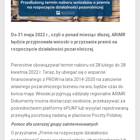
Do 31 maja 2022 r., czyli o ponad miesiąc dłużej, ARiMR
będzie przyjmowała wnioski o przyznanie premii na
rozpoczęcie działalności pozarolniczej.
Pierwotnie obowiązywał termin naboru od 28 lutego do 28
kwietnia 2022 r. Teraz, by ubiegać się o wsparcie
finansowanego z PROW na lata 2014-2020 na założenie
własnego pozarolniczego biznesu na wsi, będzie czas do
końca maja. Wnioski przyjmują oddziały regionalne ARiMR.
Dokumenty można dostarczać osobiście, przekazywać za
pośrednictwem platformy ePUAP lub wysyłać rejestrowaną
przesyłką pocztową nadaną w placówce Poczty Polskiej.
Pomoc dla szerszej grupy zainteresowanych
O przyznanie „Premii na rozpoczęcie działalności
pozarolniczej” mogą się starać rolnicy, ich małżonkowie lub