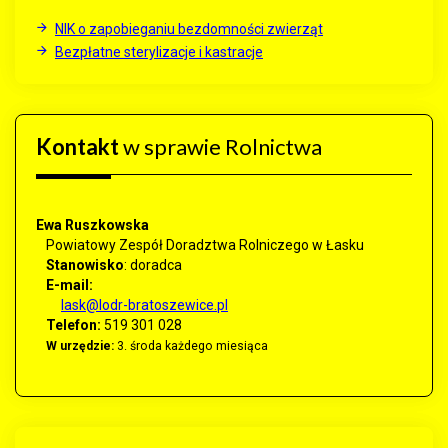
NIK o zapobieganiu bezdomności zwierząt
Bezpłatne sterylizacje i kastracje
Kontakt
w sprawie Rolnictwa
Ewa Ruszkowska
Powiatowy Zespół Doradztwa Rolniczego w Łasku
Stanowisko
:
doradca
E-mail:
lask@lodr-bratoszewice.pl
Telefon:
519 301 028
W urzędzie:
3. środa każdego miesiąca