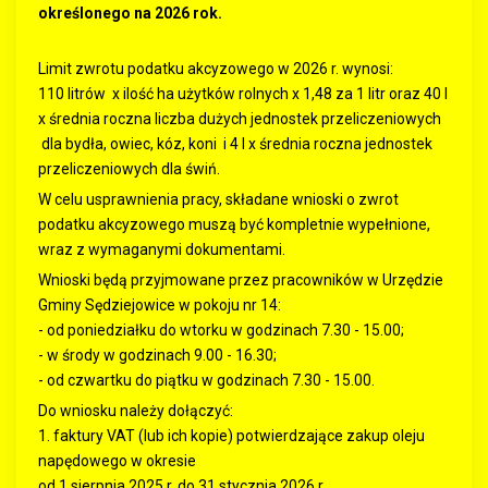
określonego na 2026 rok.
Limit zwrotu podatku akcyzowego w 2026 r. wynosi:
110 litrów x ilość ha użytków rolnych x 1,48 za 1 litr oraz 40 l
x średnia roczna liczba dużych jednostek przeliczeniowych
dla bydła, owiec, kóz, koni i 4 l x średnia roczna jednostek
przeliczeniowych dla świń.
W celu usprawnienia pracy, składane wnioski o zwrot
podatku akcyzowego muszą być kompletnie wypełnione,
wraz z wymaganymi dokumentami.
Wnioski będą przyjmowane przez pracowników w Urzędzie
Gminy Sędziejowice w pokoju nr 14:
- od poniedziałku do wtorku w godzinach 7.30 - 15.00;
- w środy w godzinach 9.00 - 16.30;
- od czwartku do piątku w godzinach 7.30 - 15.00.
Do wniosku należy dołączyć:
1. faktury VAT (lub ich kopie) potwierdzające zakup oleju
napędowego w okresie
od 1 sierpnia 2025 r. do 31 stycznia 2026 r.,