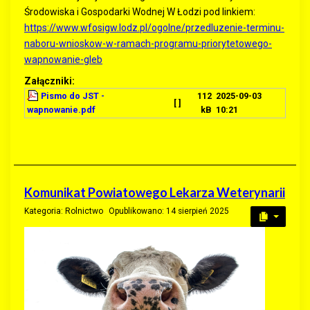
Środowiska i Gospodarki Wodnej W Łodzi pod linkiem:
https://www.wfosigw.lodz.pl/ogolne/przedluzenie-terminu-
naboru-wnioskow-w-ramach-programu-priorytetowego-
wapnowanie-gleb
Załączniki:
Pismo do JST -
112
2025-09-03
[ ]
wapnowanie.pdf
kB
10:21
Komunikat Powiatowego Lekarza Weterynarii
Kategoria:
Rolnictwo
Opublikowano: 14 sierpień 2025