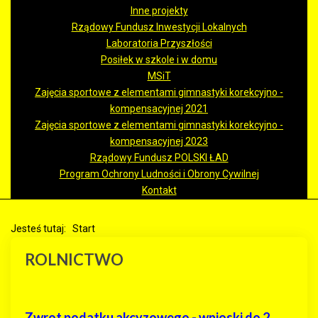
Inne projekty
Rządowy Fundusz Inwestycji Lokalnych
Laboratoria Przyszłości
Posiłek w szkole i w domu
MSiT
Zajęcia sportowe z elementami gimnastyki korekcyjno -
kompensacyjnej 2021
Zajęcia sportowe z elementami gimnastyki korekcyjno -
kompensacyjnej 2023
Rządowy Fundusz POLSKI ŁAD
Program Ochrony Ludności i Obrony Cywilnej
Kontakt
Jesteś tutaj:
Start
ROLNICTWO
Zwrot podatku akcyzowego - wnioski do 2