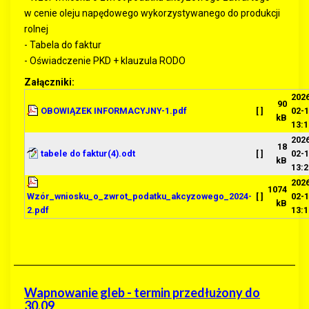
w cenie oleju napędowego wykorzystywanego do produkcji
rolnej
- Tabela do faktur
- Oświadczenie PKD + klauzula RODO
Załączniki:
202
90
OBOWIĄZEK INFORMACYJNY-1.pdf
[ ]
02-
kB
13:1
202
18
tabele do faktur(4).odt
[ ]
02-
kB
13:2
202
1074
Wzór_wniosku_o_zwrot_podatku_akcyzowego_2024-
[ ]
02-
kB
2.pdf
13:1
Wapnowanie gleb - termin przedłużony do
30.09