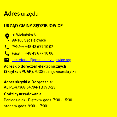
Adres
urzędu
URZĄD GMINY SĘDZIEJOWICE
ul. Wieluńska 6
98-160
Sędziejowice
Telefon
: +48 43 677 10 02
Faks
: +48 43 677 10 06
sekretariat@gminasedziejowice.org
Adres do doręczeń elektronicznych
(Skrytka ePUAP):
/UGSedziejowice/skrytka
Adres skrytki e-Doręczenia:
AE:PL-47368-64794-TBJVC-23
Godziny urzędowania:
Poniedziałek - Piątek w godz. 7:30 - 15:30
Środa w godz. 9:00 - 17:00