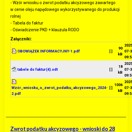
- Wzór wniosku o zwrot podatku akcyzowego zawartego
w cenie oleju napędowego wykorzystywanego do produkcji
rolnej
- Tabela do faktur
- Oświadczenie PKD + klauzula RODO
Załączniki:
202
90
OBOWIĄZEK INFORMACYJNY-1.pdf
[ ]
07-
kB
09:5
202
18
tabele do faktur(4).odt
[ ]
07-
kB
09:5
202
1006
Wzór_wniosku_o_zwrot_podatku_akcyzowego_2024-
[ ]
07-
kB
2.pdf
09:5
Zwrot podatku akcyzowego - wnioski do 28