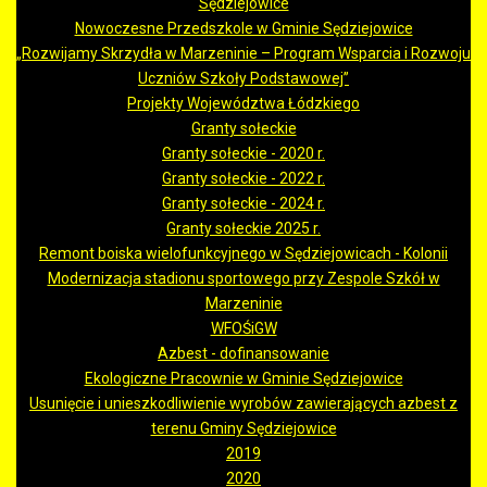
Sędziejowice
Nowoczesne Przedszkole w Gminie Sędziejowice
„Rozwijamy Skrzydła w Marzeninie – Program Wsparcia i Rozwoju
Uczniów Szkoły Podstawowej”
Projekty Województwa Łódzkiego
Granty sołeckie
Granty sołeckie - 2020 r.
Granty sołeckie - 2022 r.
Granty sołeckie - 2024 r.
Granty sołeckie 2025 r.
Remont boiska wielofunkcyjnego w Sędziejowicach - Kolonii
Modernizacja stadionu sportowego przy Zespole Szkół w
Marzeninie
WFOŚiGW
Azbest - dofinansowanie
Ekologiczne Pracownie w Gminie Sędziejowice
Usunięcie i unieszkodliwienie wyrobów zawierających azbest z
terenu Gminy Sędziejowice
2019
2020