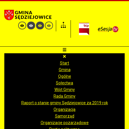
Start
Gmina
Ogólne
Sołectwa
Wójt Gminy
Rada Gminy
Raport o stanie gminy Sędziejowice za 2019 rok
Organizacja
Samorząd
Organizacje pozarządowe