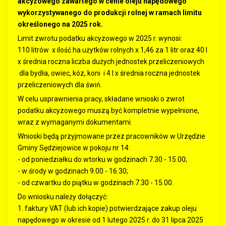
akcyzowego zawartego w cenie oleju napędowego
wykorzystywanego do produkcji rolnej w ramach limitu
określonego na 2025 rok.
Limit zwrotu podatku akcyzowego w 2025 r. wynosi:
110 litrów x ilość ha użytków rolnych x 1,46 za 1 litr oraz 40 l
x średnia roczna liczba dużych jednostek przeliczeniowych
dla bydła, owiec, kóz, koni i 4 l x średnia roczna jednostek
przeliczeniowych dla świń.
W celu usprawnienia pracy, składane wnioski o zwrot
podatku akcyzowego muszą być kompletnie wypełnione,
wraz z wymaganymi dokumentami.
Wnioski będą przyjmowane przez pracowników w Urzędzie
Gminy Sędziejowice w pokoju nr 14:
- od poniedziałku do wtorku w godzinach 7.30 - 15.00;
- w środy w godzinach 9.00 - 16.30;
- od czwartku do piątku w godzinach 7.30 - 15.00.
Do wniosku należy dołączyć:
1. faktury VAT (lub ich kopie) potwierdzające zakup oleju
napędowego w okresie od 1 lutego 2025 r. do 31 lipca 2025