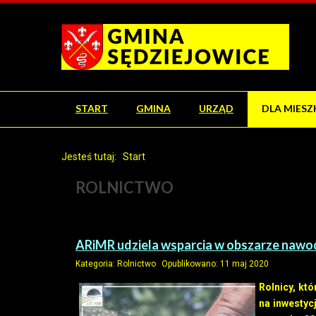
START
GMINA
URZĄD
DLA MIES
Jesteś tutaj:
Start
ROLNICTWO
ARiMR udziela wsparcia w obszarze nawo
Kategoria:
Rolnictwo
Opublikowano: 11 maj 2020
Rolnicy, kt
na inwestyc