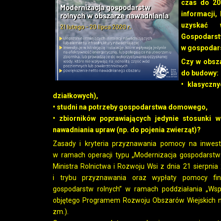
czas do 20 
informacji,
uzyskać 
Gospodar
w gospodar
Czy w obsz
do budowy:
• klasyczn
działkowych),
• studni na potrzeby gospodarstwa domowego,
• zbiorników poprawiających jedynie stosunki
nawadniania upraw (np. do pojenia zwierząt)?
Zasady i kryteria przyznawania pomocy na inwes
w ramach operacji typu „Modernizacja gospodarstw
Ministra Rolnictwa i Rozwoju Wsi z dnia 21 sierpn
i trybu przyznawania oraz wypłaty pomocy fin
gospodarstw rolnych” w ramach poddziałania „Wspa
objętego Programem Rozwoju Obszarów Wiejskich na 
zm.).