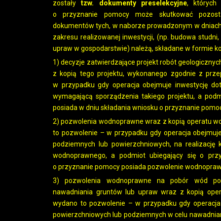
zostały
tzw. dokumenty preselekcyjne
, których
o przyznanie pomocy może skutkować pozosta
dokumentów tych, w naborze prowadzonym w dniach 21
zakresu realizowanej inwestycji, (np. budowa studn
upraw w gospodarstwie) należą, składane w formie kop
1) decyzje zatwierdzające projekt robót geologiczn
z kopią tego projektu, wykonanego zgodnie z prze
w przypadku gdy operacja obejmuje inwestycję do
wymagającą sporządzenia takiego projektu, a podm
posiada w dniu składania wniosku o przyznanie pom
2) pozwolenia wodnoprawne wraz z kopią operatu w
to pozwolenie – w przypadku gdy operacja obejmuje
podziemnych lub powierzchniowych, na realizację 
wodnoprawnego, a podmiot ubiegający się o prz
o przyznanie pomocy posiada pozwolenie wodnopraw
3) pozwolenia wodnoprawne na pobór wód pow
nawadniania gruntów lub upraw wraz z kopią ope
wydano to pozwolenie – w przypadku gdy operacja
powierzchniowych lub podziemnych w celu nawadniania