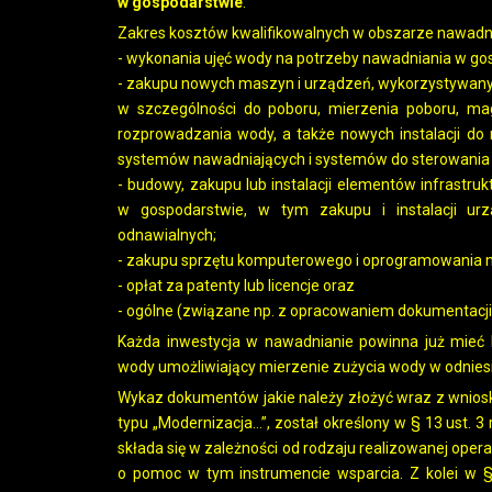
w gospodarstwie
.
Zakres kosztów kwalifikowalnych w obszarze nawadni
- wykonania ujęć wody na potrzeby nawadniania w gos
- zakupu nowych maszyn i urządzeń, wykorzystywany
w szczególności do poboru, mierzenia poboru, mag
rozprowadzania wody, a także nowych instalacji do
systemów nawadniających i systemów do sterowania
- budowy, zakupu lub instalacji elementów infrastru
w gospodarstwie, w tym zakupu i instalacji urz
odnawialnych;
- zakupu sprzętu komputerowego i oprogramowania n
- opłat za patenty lub licencje oraz
- ogólne (związane np. z opracowaniem dokumentacji 
Każda inwestycja w nawadnianie powinna już mieć
wody umożliwiający mierzenie zużycia wody w odniesie
Wykaz dokumentów jakie należy złożyć wraz z wnios
typu „Modernizacja…”, został określony w § 13 ust. 
składa się w zależności od rodzaju realizowanej operac
o pomoc w tym instrumencie wsparcia. Z kolei w §