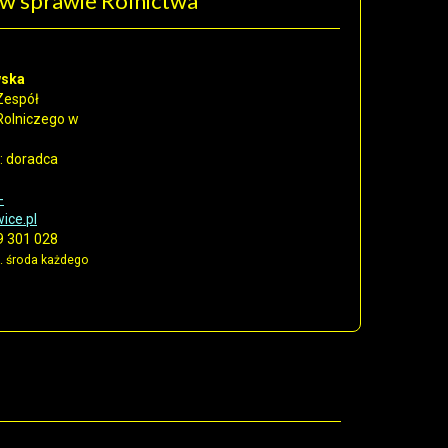
w sprawie Rolnictwa
wska
Zespół
Rolniczego w
:
doradca
-
ice.pl
 301 028
. środa każdego