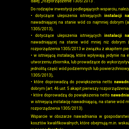
dalej: „rozporządzenie 1305/2013”.
Do rodzajów inwestycji podlegających wsparciu, należ
• dotyczące ulepszenia istniejących
instalacji n
nawadniającej na stanie wód co najmniej dobrym (ar
1305/2013),
• dotyczące ulepszenia istniejących
instalacji n
nawadniającej na stanie wód mniej niż dobrym (art
rozporządzenia 1305/2013 w związku z akapitem pi
• w istniejącą instalację, które wpływają jedynie n
utworzeniu zbiornika, lub prowadzące do wykorzysty
jednolitą część wód podziemnych lub powierzchniowych
1305/2013),
• które doprowadzą do powiększenia netto
nawadn
dobrym (art. 46 ust. 5 akapit pierwszy rozporządzeni
• które doprowadzą do powiększenia netto
nawadnia
w istniejącą instalację nawadniającą, na stanie wód mn
rozporządzenia 1305/2013).
Wsparcie w obszarze nawadniania w gospodarstwie 
kosztów kwalifikowalnych, które obejmują m.in. wska