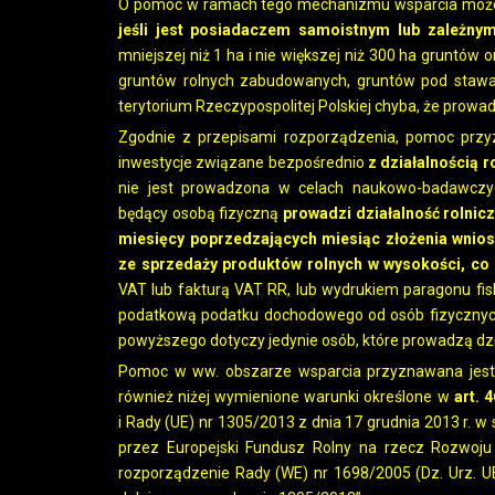
O pomoc w ramach tego mechanizmu wsparcia może ubi
jeśli jest posiadaczem samoistnym lub zależny
mniejszej niż 1 ha i nie większej niż 300 ha gruntów o
gruntów rolnych zabudowanych, gruntów pod stawa
terytorium Rzeczypospolitej Polskiej chyba, że prowadzi
Zgodnie z przepisami rozporządzenia, pomoc przyz
inwestycje związane bezpośrednio
z działalnością r
nie jest prowadzona w celach naukowo-badawczyc
będący osobą fizyczną
prowadzi działalność rolnic
miesięcy poprzedzających miesiąc złożenia wnio
ze sprzedaży produktów rolnych w wysokości, co n
VAT lub fakturą VAT RR, lub wydrukiem paragonu fis
podatkową podatku dochodowego od osób fizycznyc
powyższego dotyczy jedynie osób, które prowadzą dział
Pomoc w ww. obszarze wsparcia przyznawana jest, j
również niżej wymienione warunki określone w
art. 
i Rady (UE) nr 1305/2013 z dnia 17 grudnia 2013 r. 
przez Europejski Fundusz Rolny na rzecz Rozwoju
rozporządzenie Rady (WE) nr 1698/2005 (Dz. Urz. UE 