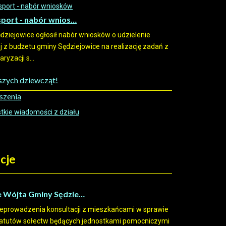
sport - nabór wnios…
dziejowice ogłosił nabór wniosków o udzielenie
ej z budżetu gminy Sędziejowice na realizację zadań z
ryzacji s...
aszych dziewcząt!
szenia
kie wiadomości z działu
cje
e Wójta Gminy Sędzie…
eprowadzenia konsultacji z mieszkańcami w sprawie
tatutów sołectw będących jednostkami pomocniczymi