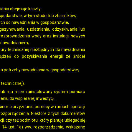
ania obejmuje koszty:
podarstwie, w tym studni lub zbiorników;
ch do nawadniania w gospodarstwie,
azynowania, uzdatniania, odzyskiwania lub
 rozprowadzania wody oraz instalacji nowych
 nawadnianiem;
ktury technicznej niezbędnych do nawadniania
ądzeń do pozyskiwania energii ze źródeł
a potrzeby nawadniania w gospodarstwie;
technicznej).
 lub ma mieć zainstalowany system pomiaru
niu do wspieranej inwestycji.
kiem o przyznanie pomocy w ramach operacji
3 rozporządzenia. Niektóre z tych dokumentów
ji, czy też podmiotu, który planuje ubiegać się
 14 ust. 1a) ww. rozporządzenia, wskazane