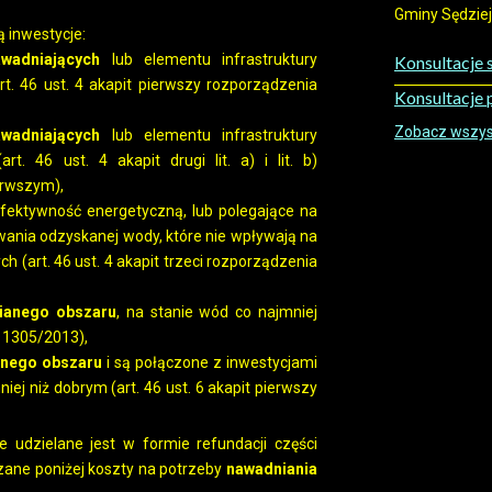
Gminy Sędziejo
ą inwestycje:
awadniających
lub elementu infrastruktury
Konsultacje 
t. 46 ust. 4 akapit pierwszy rozporządzenia
Konsultacje
Zobacz wszyst
awadniających
lub elementu infrastruktury
. 46 ust. 4 akapit drugi lit. a) i lit. b)
erwszym),
a efektywność energetyczną, lub polegające na
wania odzyskanej wody, które nie wpływają na
 (art. 46 ust. 4 akapit trzeci rozporządzenia
ianego obszaru
, na stanie wód co najmniej
a 1305/2013),
nego obszaru
i są połączone z inwestycjami
iej niż dobrym (art. 46 ust. 6 akapit pierwszy
udzielane jest w formie refundacji części
zane poniżej koszty na potrzeby
nawadniania