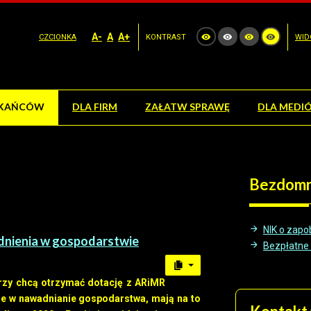
A-
A
A+
CZCIONKA
KONTRAST
WID
ZKAŃCÓW
DLA FIRM
ZAŁATW SPRAWĘ
DLA MEDI
Bezdom
NIK o zapo
dnienia w gospodarstwie
Bezpłatne s
órzy chcą otrzymać dotację z ARiMR
je w nawadnianie gospodarstwa, mają na to