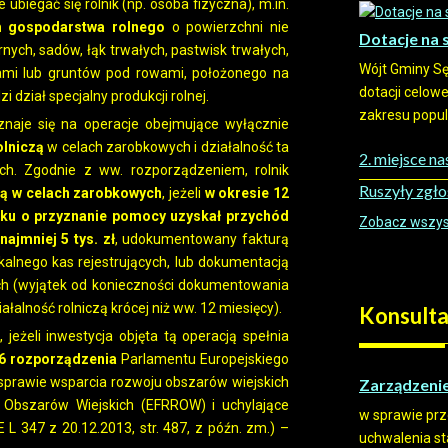
egać się rolnik (np. osoba fizyczna), m.in.
m gospodarstwa rolnego
o powierzchni nie
Dotacje na 
rnych, sadów, łąk trwałych, pastwisk trwałych,
Wójt Gminy Sę
mi lub gruntów pod rowami, położonego na
dotacji celow
 dział specjalny produkcji rolnej.
zakresu popula
naje się na operacje obejmujące wyłącznie
olniczą
w celach zarobkowych i działalność ta
2. miejsce n
h. Zgodnie z ww. rozporządzeniem, rolnik
Ruszyły zgło
zą w celach zarobkowych
, jeżeli
w okresie 12
sku o przyznanie pomocy uzyskał przychód
Zobacz wszyst
ajmniej 5 tys. zł
, udokumentowany fakturą
kalnego kas rejestrujących, lub dokumentacją
h (wyjątek od konieczności dokumentowania
alność rolniczą krócej niż ww. 12 miesięcy).
Konsulta
eżeli inwestycja objęta tą operacją spełnia
46 rozporządzenia
Parlamentu Europejskiego
w sprawie wsparcia rozwoju obszarów wiejskich
Zarządzeni
 Obszarów Wiejskich (EFRROW) i uchylające
w sprawie prz
L 347 z 20.12.2013, str. 487, z późn. zm.) –
uchwalenia s