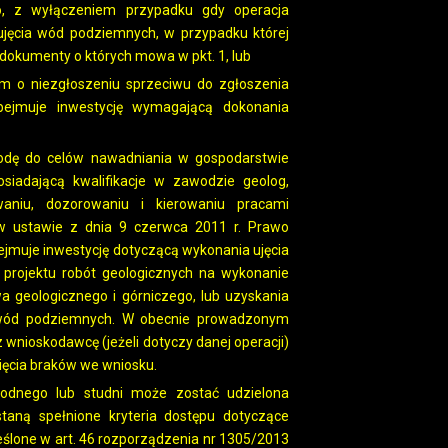
, z wyłączeniem przypadku gdy operacja
ujęcia wód podziemnych, w przypadku której
dokumenty o których mowa w pkt. 1, lub
 o niezgłoszeniu sprzeciwu do zgłoszenia
ejmuje inwestycję wymagającą dokonania
wodę do celów nawadniania w gospodarstwie
iadającą kwalifikacje w zawodzie geolog,
aniu, dozorowaniu i kierowaniu pracami
h w ustawie z dnia 9 czerwca 2011 r. Prawo
bejmuje inwestycję dotyczącą wykonania ujęcia
projektu robót geologicznych na wykonanie
 geologicznego i górniczego, lub uzyskania
 wód podziemnych. W obecnie prowadzonym
 wnioskodawcę (jeżeli dotyczy danej operacji)
ięcia braków we wniosku.
odnego lub studni może zostać udzielona
staną spełnione kryteria dostępu dotyczące
eślone w art. 46 rozporządzenia nr 1305/2013