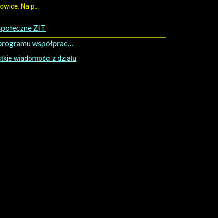
wice. Na p...
społeczne ZIT
 programu współprac…
kie wiadomości z działu