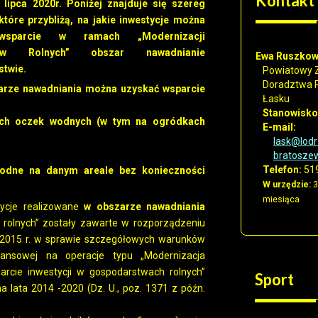
Kontakt
lipca 2020r. Poniżej znajduje się szereg
 które przybliżą, na jakie inwestycje można
wsparcie w ramach „Modernizacji
stw Rolnych” obszar nawadnianie
Ewa Ruszko
stwie.
Powiatowy 
Doradztwa 
arze nawadniania można uzyskać wsparcie
Łasku
Stanowisko
ych oczek wodnych (w tym na ogródkach
E-mail:
lask@lodr
bratoszew
Telefon:
519
 wodne na danym areale bez konieczności
W urzędzie:
3
miesiąca
tycje realizowane
w obszarze nawadniania
 rolnych” zostały zawarte w rozporządzeniu
ia 2015 r. w sprawie szczegółowych warunków
ansowej na operacje typu „Modernizacja
rcie inwestycji w gospodarstwach rolnych”
Sport
lata 2014 -2020 (Dz. U., poz. 1371 z późn.