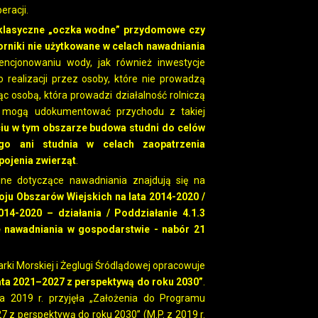
racji.
 klasyczne „oczka wodne” przydomowe czy
orniki nie użytkowane w celach nawadniania
encjonowaniu wody, jak również inwestycje
 realizacji przez osoby, które nie prowadzą
ąc osobą, która prowadzi działalność rolniczą
ie mogą udokumentować przychodu z takiej
ciu w tym obszarze budowa studni do celów
o ani studnia w celach zaopatrzenia
pojenia zwierząt
.
ne dotyczące nawadniania znajdują się na
u Obszarów Wiejskich na lata 2014-2020 /
4-2020 – działania / Poddziałanie 4.1.3
 nawadniania w gospodarstwie - nabór 21
i Morskiej i Żeglugi Śródlądowej opracowuje
ata 2021–2027 z perspektywą do roku 2030”
.
 2019 r. przyjęła „Założenia do Programu
 z perspektywą do roku 2030” (M.P. z 2019 r.