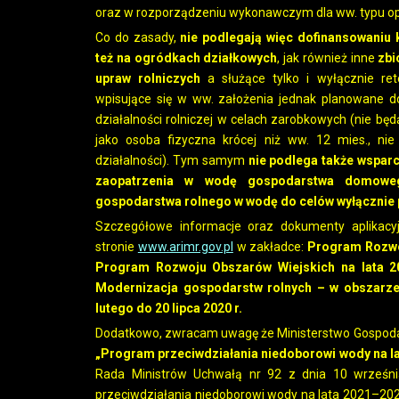
oraz w rozporządzeniu wykonawczym dla ww. typu ope
Co do zasady,
nie podlegają więc dofinansowaniu
też na ogródkach działkowych
, jak również inne
zbi
upraw rolniczych
a służące tylko i wyłącznie ret
wpisujące się w ww. założenia jednak planowane do
działalności rolniczej w celach zarobkowych (nie będ
jako osoba fizyczna krócej niż ww. 12 mies., n
działalności). Tym samym
nie podlega także wspar
zaopatrzenia w wodę gospodarstwa domoweg
gospodarstwa rolnego w wodę do celów wyłącznie 
Szczegółowe informacje oraz dokumenty aplikacyj
stronie
www.arimr.gov.pl
w zakładce:
Program Rozwoj
Program Rozwoju Obszarów Wiejskich na lata 201
Modernizacja gospodarstw rolnych – w obszarze
lutego do 20 lipca 2020 r.
Dodatkowo, zwracam uwagę że Ministerstwo Gospodark
„Program przeciwdziałania niedoborowi wody na l
Rada Ministrów Uchwałą nr 92 z dnia 10 września
przeciwdziałania niedoborowi wody na lata 2021–2027