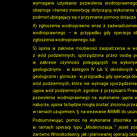
wymagane uzyskanie pozwolenia wodnoprawnego
obejmuje również inwestycję dotyczącą wykonania 
podmiot ubiegający się o przyznanie pomocy dołącza 
4) zgłoszenia wodnoprawne wraz z zaświadczeniem
wodnoprawnego – w przypadku gdy operacja ob
zgłoszenia wodnoprawnego, lub
5) opinia w zakresie możliwości zaopatrzenia w 
z wód podziemnych, sporządzona przez osobę pos
w zakresie czynności polegających na wykonyw
geologicznymi - w kategorii IV lub V, określonyc
geologiczne i górnicze - w przypadku gdy operacja o
wód podziemnych, która nie wymaga sporządzenia 
ujęcia wód podziemnych zgodnie z przepisami Prawa
pozwolenia wodnoprawnego na wykonanie ujęcia
naborze, opinia ta będzie mogła zostać złożona przez
w ramach uzupełnień, tj. na wezwanie ARiMR do usun
Podsumowując, pomoc na wykonanie zbiornika w
w ramach operacji typu „Modernizacja…” jeżeli zo
zarówno Wnioskodawcy, jak i planowanej operacji okr