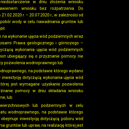
 niedostarczenie w dniu złożenia wniosku
wieniem wniosku bez rozpatrzenia. Do
.02.2020 r. – 20.07.2020 r., w zależności od
i, pobór wody w celu nawadniania gruntów lub
ii:
ych na wykonanie ujęcia wód podziemnych wraz
pisami Prawa geologicznego i górniczego –
tyczącą wykonania ujęcia wód podziemnych
iot ubiegający się o przyznanie pomocy nie
ocy pozwolenia wodnoprawnego lub
odnoprawnego, na podstawie którego wydano
 inwestycję dotyczącą wykonania ujęcia wód
której jest wymagane uzyskanie pozwolenia
yznanie pomocy w dniu składania wniosku
ne, lub
ierzchniowych lub podziemnych w celu
ratu wodnoprawnego, na podstawie którego
 obejmuje inwestycję dotyczącą poboru wód
 gruntów lub upraw, na realizację której jest