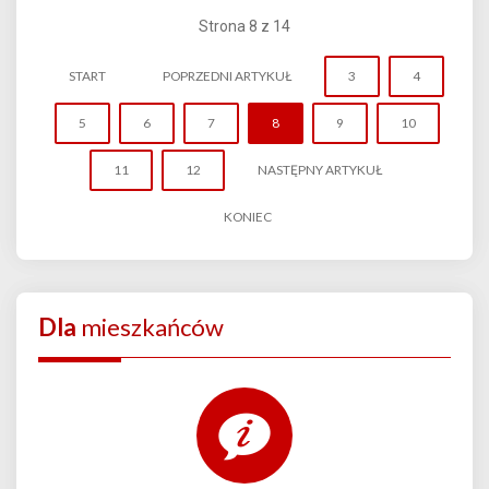
Strona 8 z 14
START
POPRZEDNI ARTYKUŁ
3
4
5
6
7
8
9
10
11
12
NASTĘPNY ARTYKUŁ
KONIEC
Dla
mieszkańców