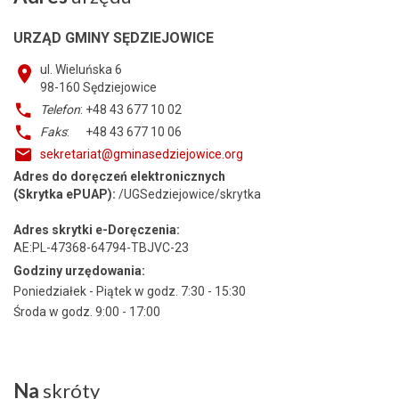
URZĄD GMINY SĘDZIEJOWICE
ul. Wieluńska 6
98-160
Sędziejowice
Telefon
: +48 43 677 10 02
Faks
: +48 43 677 10 06
sekretariat@gminasedziejowice.org
Adres do doręczeń elektronicznych
(Skrytka ePUAP):
/UGSedziejowice/skrytka
Adres skrytki e-Doręczenia:
AE:PL-47368-64794-TBJVC-23
Godziny urzędowania:
Poniedziałek - Piątek w godz. 7:30 - 15:30
Środa w godz. 9:00 - 17:00
Na
skróty