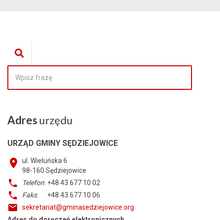
Adres
urzędu
URZĄD GMINY SĘDZIEJOWICE
ul. Wieluńska 6
98-160
Sędziejowice
Telefon
: +48 43 677 10 02
Faks
: +48 43 677 10 06
sekretariat@gminasedziejowice.org
Adres do doręczeń elektronicznych