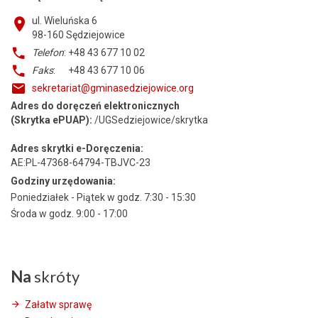
ul. Wieluńska 6
98-160
Sędziejowice
Telefon
: +48 43 677 10 02
Faks
: +48 43 677 10 06
sekretariat@gminasedziejowice.org
Adres do doręczeń elektronicznych
(Skrytka ePUAP):
/UGSedziejowice/skrytka
Adres skrytki e-Doręczenia:
AE:PL-47368-64794-TBJVC-23
Godziny urzędowania:
Poniedziałek - Piątek w godz. 7:30 - 15:30
Środa w godz. 9:00 - 17:00
Na
skróty
Załatw sprawę