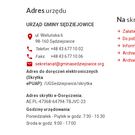
Adres
urzędu
Na
sk
URZĄD GMINY SĘDZIEJOWICE
Załat
ul. Wieluńska 6
Do po
98-160
Sędziejowice
Infor
Telefon
: +48 43 677 10 02
Archi
Faks
: +48 43 677 10 06
Archiw
sekretariat@gminasedziejowice.org
Adres do doręczeń elektronicznych
(Skrytka
ePUAP):
/UGSedziejowice/skrytka
Adres skrytki e-Doręczenia:
AE:PL-47368-64794-TBJVC-23
Godziny urzędowania:
Poniedziałek - Piątek w godz. 7:30 - 15:30
Środa w godz. 9:00 - 17:00