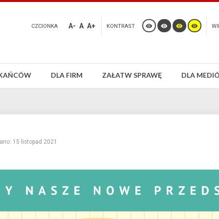
A-
A
A+
CZCIONKA
KONTRAST
WI
ZKAŃCÓW
DLA FIRM
ZAŁATW SPRAWĘ
DLA MEDI
ano: 15 listopad 2021