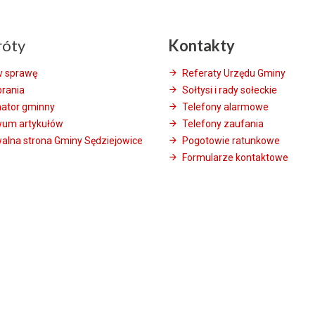
róty
Kontakty
w sprawę
Referaty Urzędu Gminy
brania
Sołtysi i rady sołeckie
mator gminny
Telefony alarmowe
wum artykułów
Telefony zaufania
alna strona Gminy Sędziejowice
Pogotowie ratunkowe
Formularze kontaktowe