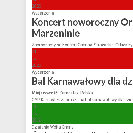
2020
Wydarzenia
Koncert noworoczny Or
Marzeninie
Zapraszamy na Koncert Gminno-Strażackiej Orkiestry 
01
Lut
2020
Wydarzenia
Bal Karnawałowy dla dz
Miejscowość:
Kamostek, Polska
OSP Kamostek zaprasza na bal karnawałowy dla dzieci,
11
Lis
2019
Działania Wójta Gminy