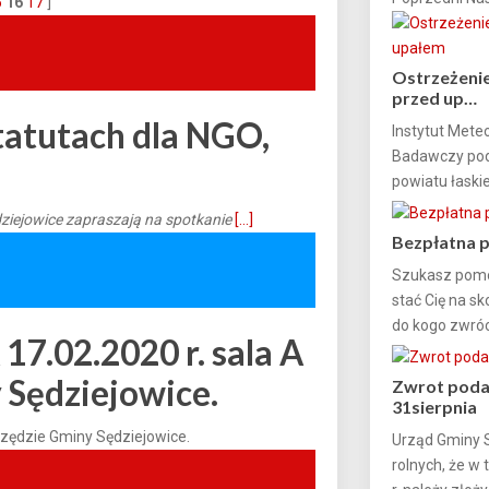
5
16
17
]
Ostrzeżenie
przed up…
tatutach dla NGO,
Instytut Mete
Badawczy podn
powiatu łaskie
dziejowice zapraszają na spotkanie
[...]
Bezpłatna 
Szukasz pomoc
stać Cię na sk
do kogo zwróc.
.02.2020 r. sala A
 Sędziejowice.
Zwrot podat
31sierpnia
zędzie Gminy Sędziejowice.
Urząd Gminy 
rolnych, że w 