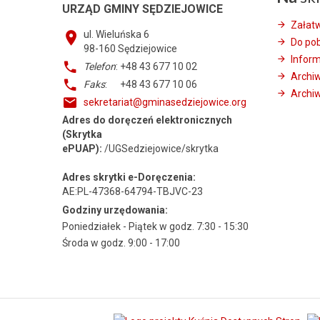
URZĄD GMINY SĘDZIEJOWICE
Załat
ul. Wieluńska 6
Do po
98-160
Sędziejowice
Infor
Telefon
: +48 43 677 10 02
Archi
Faks
: +48 43 677 10 06
Archiw
sekretariat@gminasedziejowice.org
Adres do doręczeń elektronicznych
(Skrytka
ePUAP):
/UGSedziejowice/skrytka
Adres skrytki e-Doręczenia:
AE:PL-47368-64794-TBJVC-23
Godziny urzędowania:
Poniedziałek - Piątek w godz. 7:30 - 15:30
Środa w godz. 9:00 - 17:00