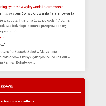
..
ening systemów wykrywania i alarmowania
e w sobotę, 1 sierpnia 2026 r. o godz. 17:00, na
wództwa łódzkiego zostanie przeprowadzony
ng systemó...
y…”
łeczności Zespołu Szkół w Marzeninie,
ieszkańców Gminy Sędziejowice, do udziału w
a Pamięci Bohaterów ...
asowe
tykułów do wyświetlenia