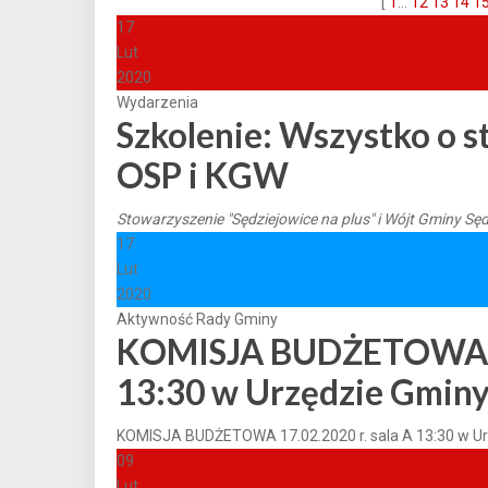
[
1
...
12
13
14
1
17
Lut
2020
Wydarzenia
Szkolenie: Wszystko o s
OSP i KGW
Stowarzyszenie "Sędziejowice na plus" i Wójt Gminy Sę
17
Lut
2020
Aktywność Rady Gminy
KOMISJA BUDŻETOWA 17
13:30 w Urzędzie Gminy
KOMISJA BUDŻETOWA 17.02.2020 r. sala A 13:30 w Ur
09
Lut