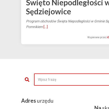
Święto Niepodległości 
Sędziejowice
Program obchodów Święta Niepodległości w Gminie Sęd
Pomnikiem
[...]
Wspierane przez
i
Adres
urzędu
Na
sk