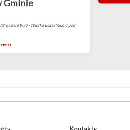
w Gminie
ziejowice:9.30 - zbiórka uczestników pod
Cagenda
róty
Kontakty