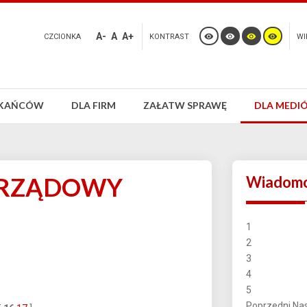
A-
A
A+
CZCIONKA
KONTRAST
WI
ZKAŃCÓW
DLA FIRM
ZAŁATW SPRAWĘ
DLA MEDI
ORZĄDOWY
Wiadomo
1
2
3
4
5
Poprzedni
Na