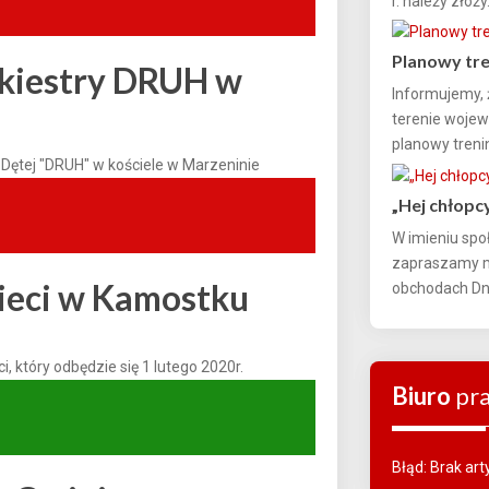
r. należy złoży.
Planowy tr
kiestry DRUH w
Informujemy, ż
terenie woje
planowy treni
Dętej "DRUH" w kościele w Marzeninie
„Hej chłopc
W imieniu spo
zapraszamy m
ieci w Kamostku
obchodach Dni
 który odbędzie się 1 lutego 2020r.
Biuro
pr
Błąd: Brak ar