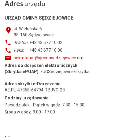
Adres
urzędu
URZĄD GMINY SĘDZIEJOWICE
ul. Wieluńska 6
98-160
Sędziejowice
Telefon
: +48 43 677 10 02
Faks
: +48 43 677 10 06
sekretariat@gminasedziejowice.org
Adres do doręczeń elektronicznych
(Skrytka ePUAP):
/UGSedziejowice/skrytka
Adres skrytki e-Doręczenia:
AE:PL-47368-64794-TBJVC-23
Godziny urzędowania:
Poniedziałek - Piątek w godz. 7:30 - 15:30
Środa w godz. 9:00 - 17:00