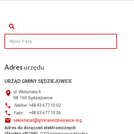
Adres
urzędu
URZĄD GMINY SĘDZIEJOWICE
ul. Wieluńska 6
98-160
Sędziejowice
Telefon
: +48 43 677 10 02
Faks
: +48 43 677 10 06
sekretariat@gminasedziejowice.org
Adres do doręczeń elektronicznych
(Skrytka ePUAP):
/UGSedziejowice/skrytka