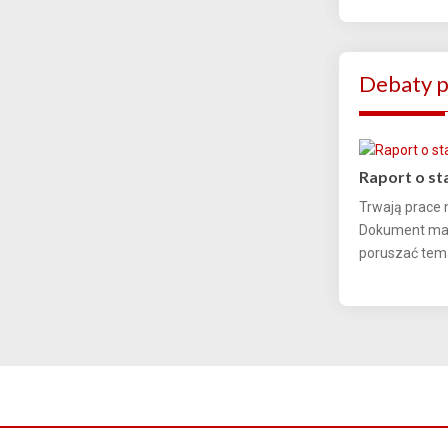
Debaty p
Raport o st
Trwają prace 
Dokument ma b
poruszać temat