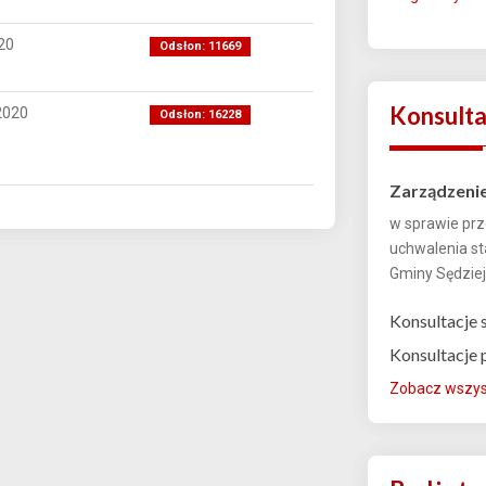
20
Odsłon: 11669
Konsulta
2020
Odsłon: 16228
Zarządzeni
w sprawie prz
uchwalenia s
Gminy Sędziejo
Konsultacje 
Konsultacje
Zobacz wszyst