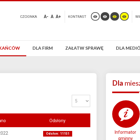
A-
A
A+
CZCIONKA
KONTRAST
WI
ZKAŃCÓW
DLA FIRM
ZAŁATW SPRAWĘ
DLA MEDI
Dla
mies
ano
Odsłony
Informator
2022
Odsłon: 11151
gminny