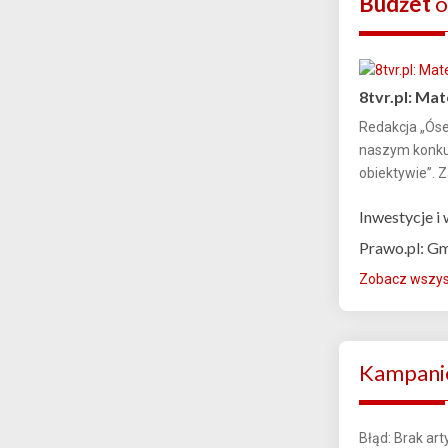
Budżet
o
8tvr.pl: Mat
Redakcja „Óse
naszym konku
obiektywie”. 
Inwestycje i
Prawo.pl: Gm
Zobacz wszyst
Kampanie
Błąd: Brak ar