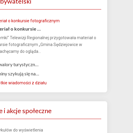
bywatelski
eriał o konkursie …
mki” Telewizji Regionalnej przygotowała materiał o
rsie fotograficznym „Gmina Sędziejowice w
Zachęcamy do ogląda...
 walory turystyczn…
iny szykują się na…
kie wiadomości z działu
 i akcje społeczne
tykułów do wyświetlenia