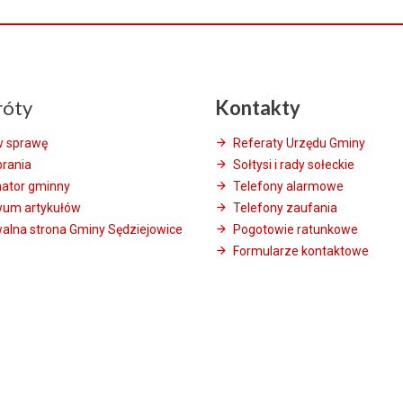
róty
Kontakty
w sprawę
Referaty Urzędu Gminy
brania
Sołtysi i rady sołeckie
mator gminny
Telefony alarmowe
wum artykułów
Telefony zaufania
alna strona Gminy Sędziejowice
Pogotowie ratunkowe
Formularze kontaktowe