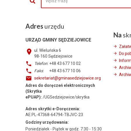
Adres
urzędu
Na
sk
URZĄD GMINY SĘDZIEJOWICE
Załat
ul. Wieluńska 6
Do po
98-160
Sędziejowice
Infor
Telefon
: +48 43 677 10 02
Archi
Faks
: +48 43 677 10 06
Archiw
sekretariat@gminasedziejowice.org
Adres do doręczeń elektronicznych
(Skrytka
ePUAP):
/UGSedziejowice/skrytka
Adres skrytki e-Doręczenia:
AE:PL-47368-64794-TBJVC-23
Godziny urzędowania:
Poniedziałek - Piątek w godz. 7:30 - 15:30